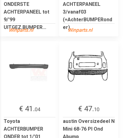
ONDERSTE
ACHTERPANEEL
ACHTERPANEEL tot
3/vanaf03
9/'99
(=AchterBUMPERond
UITGEZ.BUMPER...
er)
Winparts.nl
Winparts.nl
€ 41.
€ 47.
04
10
Toyota
austin Oversizedeel N
ACHTERBUMPER
Mini 68-76 Pl Ond
ONDER tot 1/'01
Abump