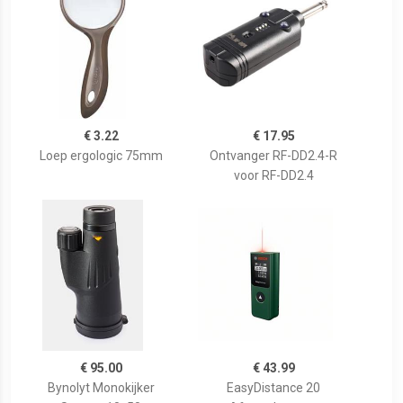
€ 3.22
€ 17.95
Loep ergologic 75mm
Ontvanger RF-DD2.4-R
voor RF-DD2.4
€ 95.00
€ 43.99
Bynolyt Monokijker
EasyDistance 20