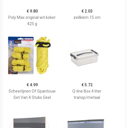
€ 9.80
€ 2.03
Poly Max original wit koker
zeilklem 15 cm
425 g
€ 4.99
€ 5.72
Scheerlijnen Of Spantouw
Q-line Box 4 liter
Set Van 4 Stuks Geel
transp/metaal