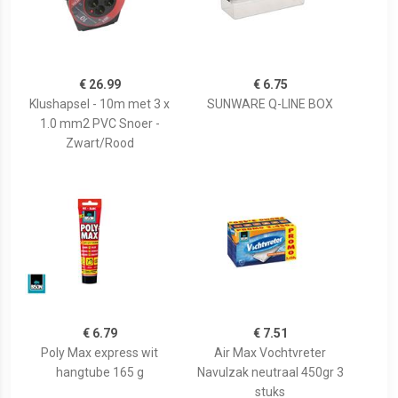
€ 26.99
€ 6.75
Klushapsel - 10m met 3 x
SUNWARE Q-LINE BOX
1.0 mm2 PVC Snoer -
Zwart/Rood
€ 6.79
€ 7.51
Poly Max express wit
Air Max Vochtvreter
hangtube 165 g
Navulzak neutraal 450gr 3
stuks