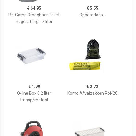
€ 64.95
€ 5.55
Bo-Camp Draagbaar Toilet
Opbergdoos -
hoge zitting - 7 liter
€ 1.99
€ 2.72
Q-line Box 0,2 liter
Komo Afvalzakken Rol/20
transp/metaal