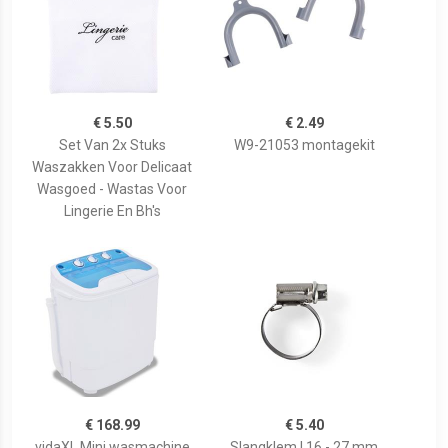
€ 5.50
€ 2.49
Set Van 2x Stuks
W9-21053 montagekit
Waszakken Voor Delicaat
Wasgoed - Wastas Voor
Lingerie En Bh's
€ 168.99
€ 5.40
vidaXL Mini wasmachine
Slangklem | 16 - 27 mm