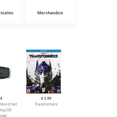
toelen
Merchandice
74
€ 2.99
nbord met
Transformers
ing (US
onal)