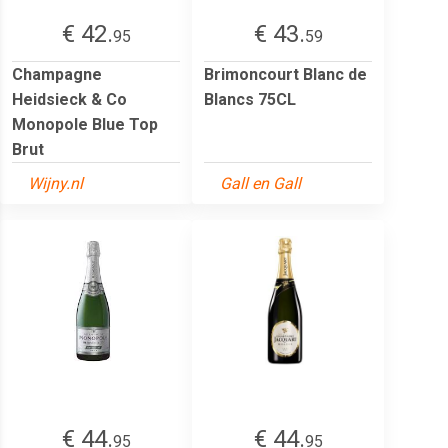
€ 42.
€ 43.
95
59
Champagne
Brimoncourt Blanc de
Heidsieck & Co
Blancs 75CL
Monopole Blue Top
Brut
Wijny.nl
Gall en Gall
€ 44.
€ 44.
95
95