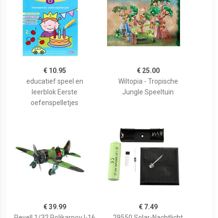
€ 10.95
€ 25.00
educatief speel en
Wiltopia - Tropische
leerblok Eerste
Jungle Speeltuin
oefenspelletjes
€ 39.99
€ 7.49
Revell 1/32 Polikarpov I-16
29550 Solar-Nachtlicht