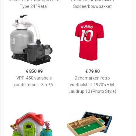
Type 24 "Rata"
Soldeerbouwpakket
€ 850.99
€ 79.90
VPP-450 variabele
Denemarken retro
zandfilterset - 8 m³/u
voetbalshirt 1970's + M.
Laudrup 10 (Photo Style)