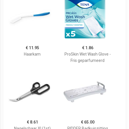
€ 11.95
€ 1.86
Haarkam
ProSkin Wet Wash Glove -
Fris geparfumeerd
€ 8.61
€ 65.00
Nagelschaar Xl (1st)
RIDDER Badkuipzitting