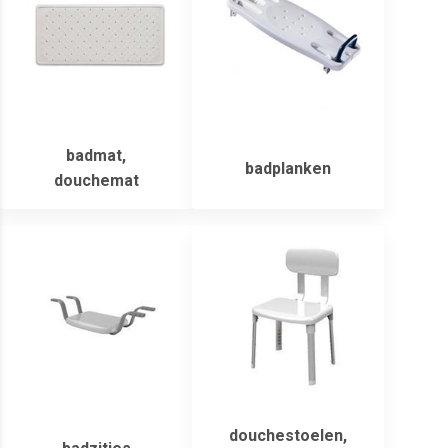
badmat,
badplanken
douchemat
douchestoelen,