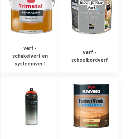
verf -
verf -
schakelverf en
schoolbordverf
systeemverf