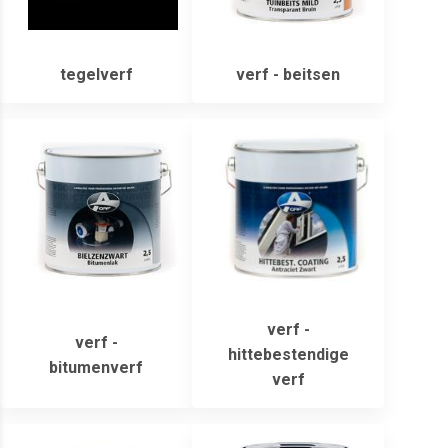
tegelverf
verf - beitsen
verf -
verf -
hittebestendige
bitumenverf
verf