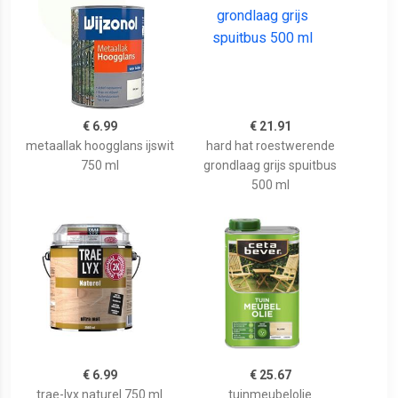
€ 6.99
€ 21.91
metaallak hoogglans ijswit
hard hat roestwerende
750 ml
grondlaag grijs spuitbus
500 ml
€ 6.99
€ 25.67
trae-lyx naturel 750 ml
tuinmeubelolie