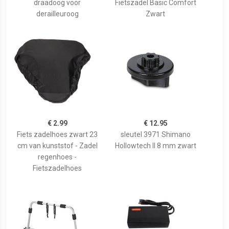
draadoog voor
Fietszadel Basic Comfort
derailleuroog
Zwart
€ 2.99
€ 12.95
Fiets zadelhoes zwart 23
sleutel 3971 Shimano
cm van kunststof - Zadel
Hollowtech II 8 mm zwart
regenhoes -
Fietszadelhoes