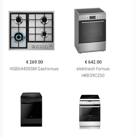
€ 269.00
€ 642.00
HGB64400SM Gasfornuis
elektrisch fornuis
HKR39C250