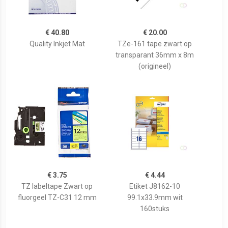
€ 40.80
€ 20.00
Quality Inkjet Mat
TZe-161 tape zwart op
transparant 36mm x 8m
(origineel)
€ 3.75
€ 4.44
TZ labeltape Zwart op
Etiket J8162-10
fluorgeel TZ-C31 12 mm
99.1x33.9mm wit
160stuks