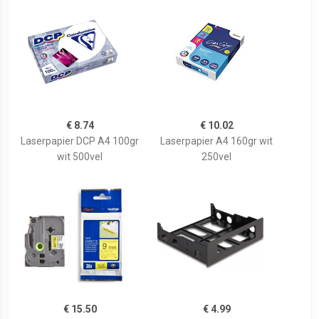
€ 8.74
€ 10.02
Laserpapier DCP A4 100gr
Laserpapier A4 160gr wit
wit 500vel
250vel
€ 15.50
€ 4.99