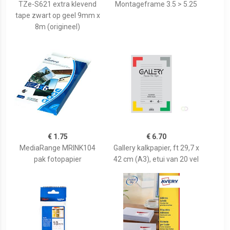
TZe-S621 extra klevend
Montageframe 3.5 > 5.25
tape zwart op geel 9mm x
8m (origineel)
€ 1.75
€ 6.70
MediaRange MRINK104
Gallery kalkpapier, ft 29,7 x
pak fotopapier
42 cm (A3), etui van 20 vel