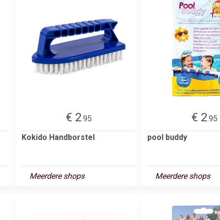
€ 2
€ 2
.95
.95
Kokido Handborstel
pool buddy
Meerdere shops
Meerdere shops