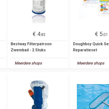
€ 4
€ 5
.83
.01
Bestway Filterpatroon
Doughboy Quick Se
Zwembad - 2 Stuks
Reparatieset
Meerdere shops
Meerdere shops