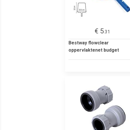
€ 5
.31
Bestway flowclear
oppervlaktenet budget