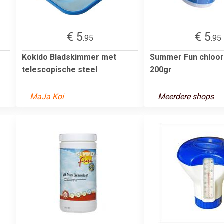
€ 5
€ 5
.95
.95
Kokido Bladskimmer met
Summer Fun chloor
telescopische steel
200gr
MaJa Koi
Meerdere shops