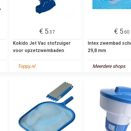
€ 5
€ 5
.37
.60
Kokido Jet Vac stofzuiger
Intex zwembad sch
voor opzetzwembaden
29,8 mm
Toppy.nl
Meerdere shops