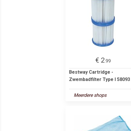
€ 2
.99
Bestway Cartridge -
Zwembadfilter Type I 58093
Meerdere shops