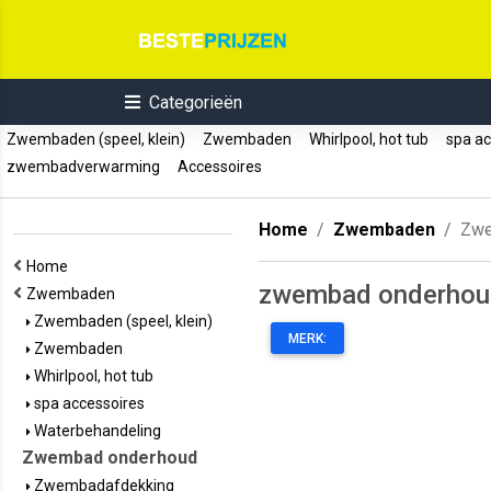
Categorieën
Zwembaden (speel, klein)
Zwembaden
Whirlpool, hot tub
spa ac
zwembadverwarming
Accessoires
Home
Zwembaden
Zwe
Home
zwembad onderhou
Zwembaden
Zwembaden (speel, klein)
MERK:
Zwembaden
Whirlpool, hot tub
spa accessoires
Waterbehandeling
Zwembad onderhoud
Zwembadafdekking