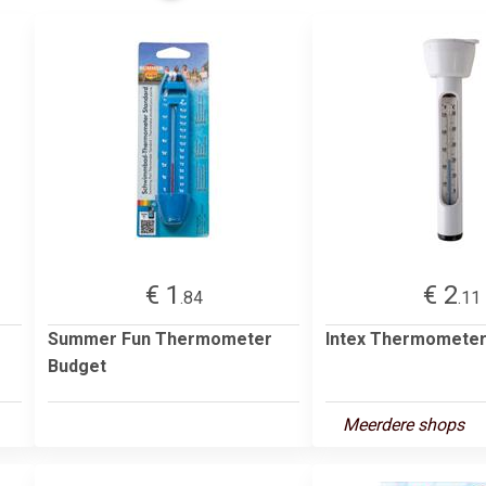
€ 1
€ 2
.84
.11
Summer Fun Thermometer
Intex Thermomete
Budget
Meerdere shops