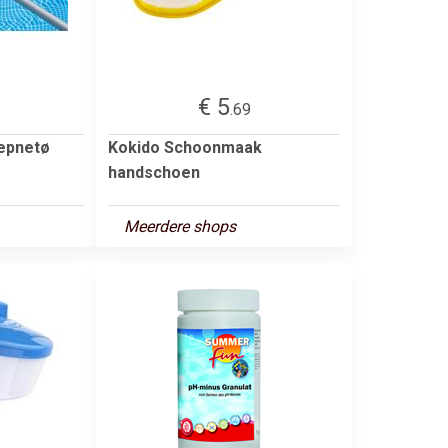
€ 5
.69
epnetø
Kokido Schoonmaak
handschoen
Meerdere shops