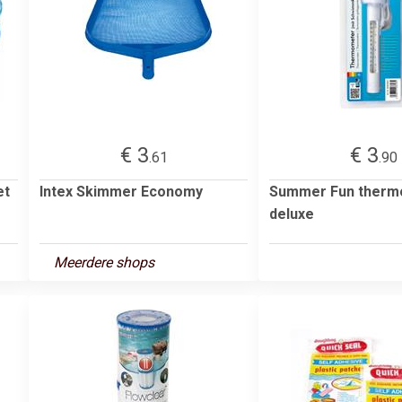
€ 3
€ 3
.61
.90
et
Intex Skimmer Economy
Summer Fun therm
deluxe
Meerdere shops