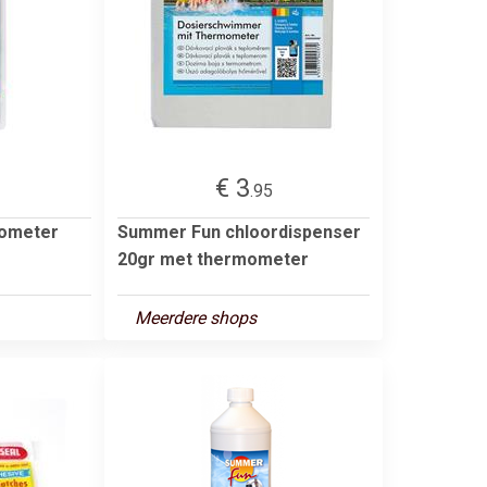
€ 3
.95
ometer
Summer Fun chloordispenser
20gr met thermometer
Meerdere shops