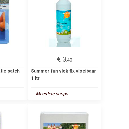
€ 3
.40
tie patch
Summer fun vlok fix vloeibaar
1 ltr
Meerdere shops