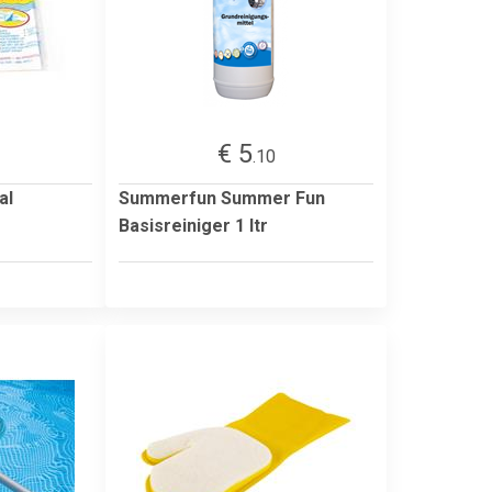
€ 5
.10
al
Summerfun Summer Fun
Basisreiniger 1 ltr