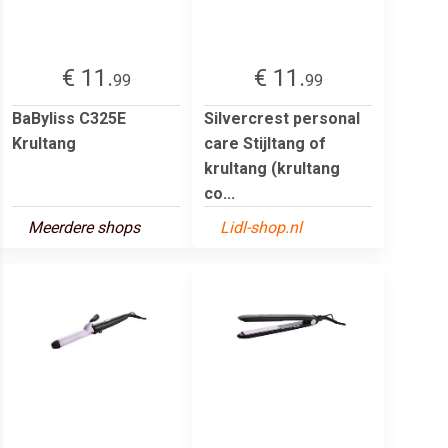
€ 11.
€ 11.
99
99
BaByliss C325E
Silvercrest personal
Krultang
care Stijltang of
krultang (krultang
co...
Meerdere shops
Lidl-shop.nl