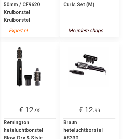
50mm / CF9620
Curls Set (M)
Krulborstel
Krulborstel
Expert.nl
Meerdere shops
€ 12.
€ 12.
95
99
Remington
Braun
heteluchtborstel
heteluchtborstel
Blow, Dry & Style
AS330