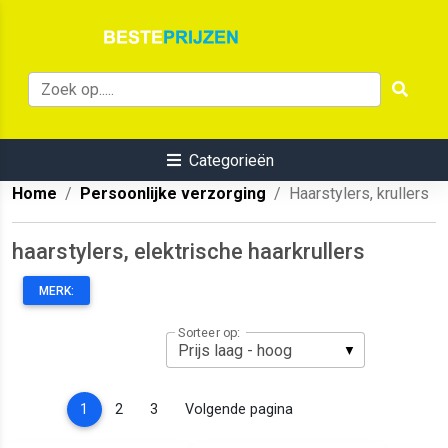
Categorieën
Home
Persoonlijke verzorging
Haarstylers, krullers
haarstylers, elektrische haarkrullers
MERK:
Sorteer op:
(current)
1
2
3
Volgende pagina