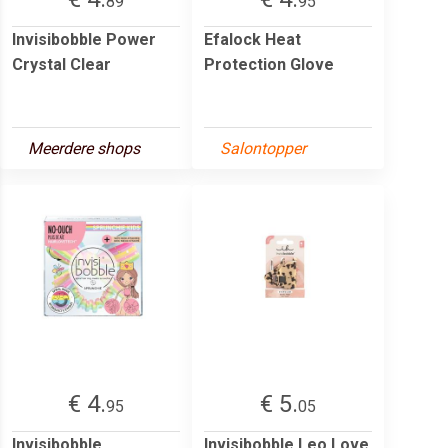
89
95
Invisibobble Power
Efalock Heat
Crystal Clear
Protection Glove
Meerdere shops
Salontopper
€ 4.
€ 5.
95
05
Invisibobble
Invisibobble Leo Love