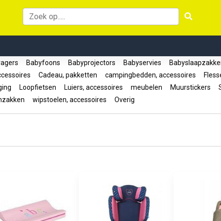
ragers
Babyfoons
Babyprojectors
Babyservies
Babyslaapzakk
ccessoires
Cadeau, pakketten
campingbedden, accessoires
Fless
ging
Loopfietsen
Luiers, accessoires
meubelen
Muurstickers
S
nzakken
wipstoelen, accessoires
Overig