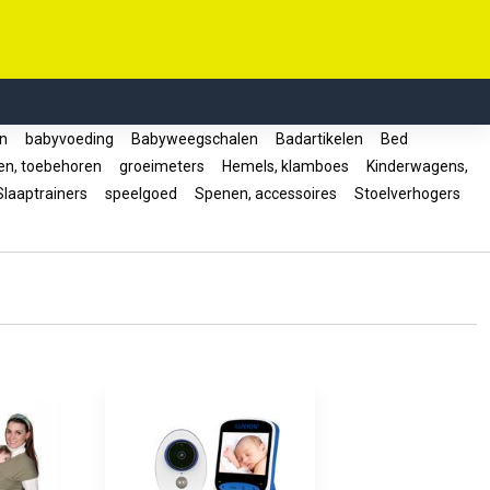
en
babyvoeding
Babyweegschalen
Badartikelen
Bed
en, toebehoren
groeimeters
Hemels, klamboes
Kinderwagens,
laaptrainers
speelgoed
Spenen, accessoires
Stoelverhogers