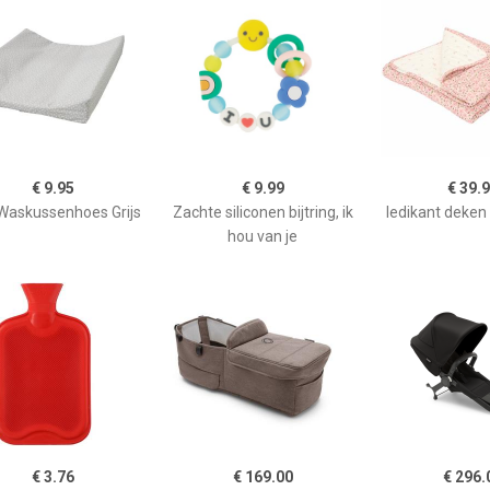
€ 9.95
€ 9.99
€ 39.
Waskussenhoes Grijs
Zachte siliconen bijtring, ik
ledikant deken f
hou van je
€ 3.76
€ 169.00
€ 296.