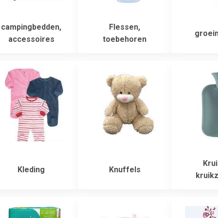
campingbedden,
Flessen,
groei
accessoires
toebehoren
Krui
Kleding
Knuffels
kruik