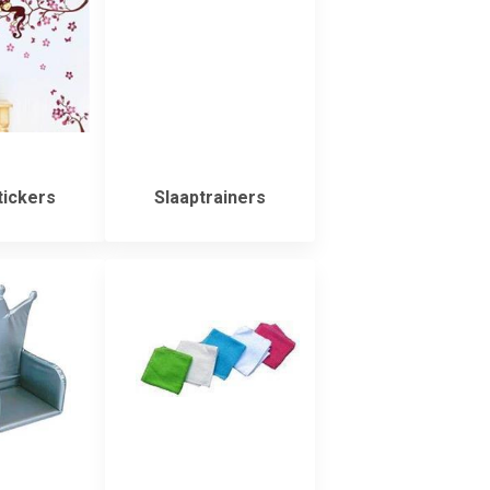
ickers
Slaaptrainers