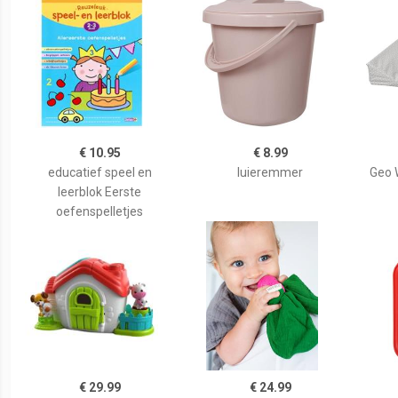
€ 10.95
€ 8.99
educatief speel en
luieremmer
Geo 
leerblok Eerste
oefenspelletjes
€ 29.99
€ 24.99