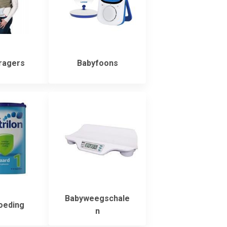
ragers
Babyfoons
Babyweegschale
oeding
n