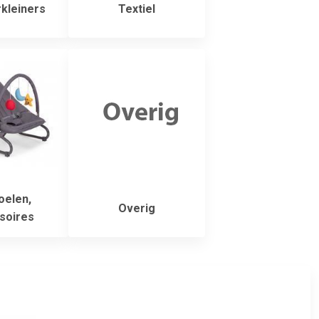
kleiners
Textiel
oelen,
Overig
soires