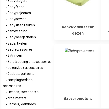
Babydragers
Babyfoons
Babyprojectors
Babyservies
Babyslaapzakken
Aankleedkussenh
babyvoeding
oezen
Babyweegschalen
Badartikelen
Bed accessoires
Bijtringen
Borstvoeding en accessoires
boxen, box accessoires
Cadeau, pakketten
campingbedden,
accessoires
Flessen, toebehoren
Babyprojectors
groeimeters
Hemels, klamboes