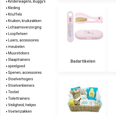
Kinderwagens, Buggy's
Kleding
Knuffels
Kruiken, kruikzakken
Lichaamsverzorging
Loopfietsen
Luiers, accessoires
meubelen
Muurstickers
Slaaptrainers
Badartikelen
speelgoed
Spenen, accessoires
Stoelverhogers
Stoelverkleiners
Textiel
Toilettrainers
Veiligheid, hekjes
Voetenzakken