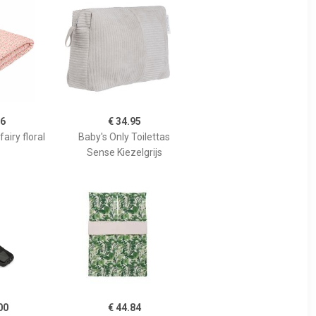
96
€ 34.95
airy floral
Baby's Only Toilettas
Sense Kiezelgrijs
00
€ 44.84