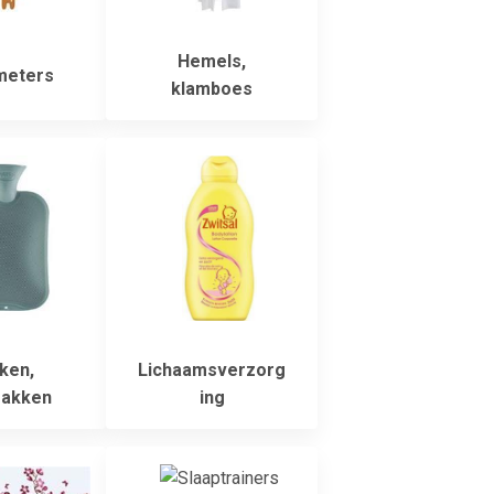
Hemels,
meters
klamboes
ken,
Lichaamsverzorg
zakken
ing