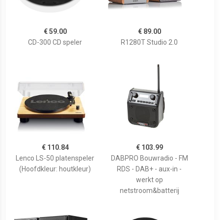
€ 59.00
€ 89.00
CD-300 CD speler
R1280T Studio 2.0
€ 110.84
€ 103.99
Lenco LS-50 platenspeler
DABPRO Bouwradio - FM
(Hoofdkleur: houtkleur)
RDS - DAB+ - aux-in -
werkt op
netstroom&batterij