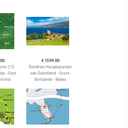
.00
€ 1599.00
orer (13
Rondreis Hoogtepunten
da - Oost
van Schotland - Groot-
oronto
Brittanniè - Wales