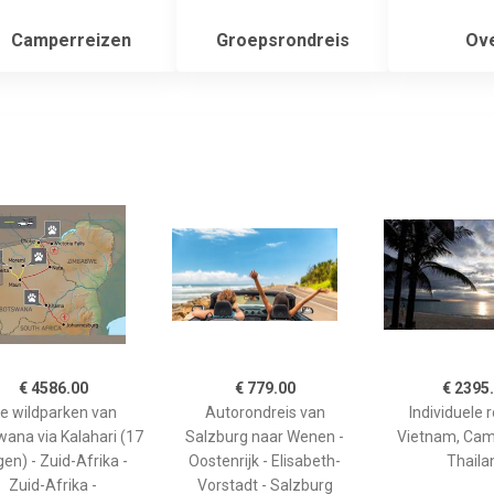
Camperreizen
Groepsrondreis
Ove
€ 4586.00
€ 779.00
€ 2395
e wildparken van
Autorondreis van
Individuele 
ana via Kalahari (17
Salzburg naar Wenen -
Vietnam, Cam
en) - Zuid-Afrika -
Oostenrijk - Elisabeth-
Thaila
Zuid-Afrika -
Vorstadt - Salzburg