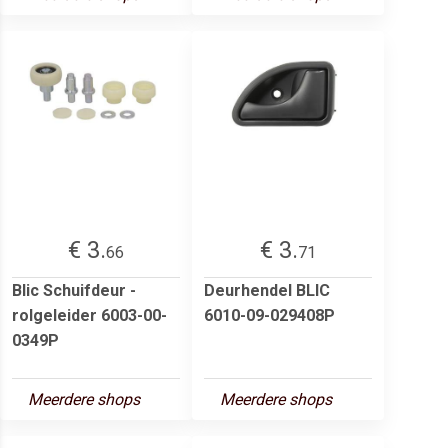
€ 3.
€ 3.
66
71
Blic Schuifdeur -
Deurhendel BLIC
rolgeleider 6003-00-
6010-09-029408P
0349P
Meerdere shops
Meerdere shops