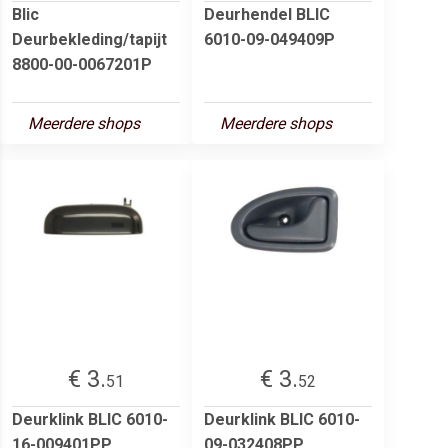
Blic
Deurhendel BLIC
Deurbekleding/tapijt
6010-09-049409P
8800-00-0067201P
Meerdere shops
Meerdere shops
€ 3.
€ 3.
51
52
Deurklink BLIC 6010-
Deurklink BLIC 6010-
16-009401PP
09-032408PP