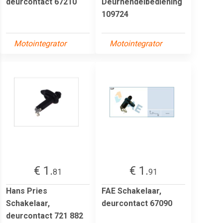
deurcontact 67210
Deurhendelbediening
109724
Motointegrator
Motointegrator
€ 1.
€ 1.
81
91
Hans Pries
FAE Schakelaar,
Schakelaar,
deurcontact 67090
deurcontact 721 882