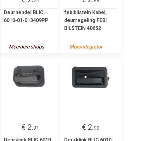
74
89
Deurhendel BLIC
febibilstein Kabel,
6010-01-013409PP
deurregeling FEBI
BILSTEIN 40652
Meerdere shops
Motointegrator
€ 2.
€ 2.
91
99
Deurklink BLIC 6010-
Deurklink BLIC 6010-