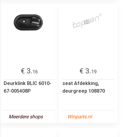
€ 3.
€ 3.
16
19
Deurklink BLIC 6010-
seat Afdekking,
67-005408P
deurgreep 108870
Meerdere shops
Winparts.nl