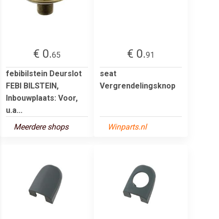
€ 0.
€ 0.
65
91
febibilstein Deurslot
seat
FEBI BILSTEIN,
Vergrendelingsknop
Inbouwplaats: Voor,
u.a...
Meerdere shops
Winparts.nl