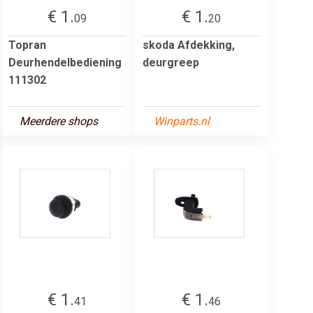
€ 1.
€ 1.
09
20
Topran
skoda Afdekking,
Deurhendelbediening
deurgreep
111302
Meerdere shops
Winparts.nl
€ 1.
€ 1.
41
46