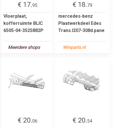
€ 17.
€ 18.
95
79
Vloerplaat,
mercedes-benz
kofferruimte BLIC
Plaatwerkdeel Edes
6505-04-3525882P
Trans.l207-308d.pane
Meerdere shops
Winparts.nl
€ 20.
€ 20.
06
54