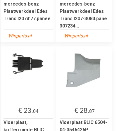
mercedes-benz
mercedes-benz
Plaatwerkdeel Edes
Plaatwerkdeel Edes
Trans.l207d'77.panee
Trans.l207-308d.pane
307234...
Winparts.nl
Winparts.nl
€ 23.
€ 28.
04
87
Vloerplaat,
Vloerplaat BLIC 6504-
kofferruimte BLIC
04-3546426P