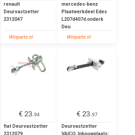
renault
mercedes-benz
Deurvastzetter
Plaatwerkdeel Edes
2312047
L207d407d.onderk
Deu
Winparts.nl
Winparts.nl
€ 23.
€ 23.
94
97
fiat Deurvastzetter
Deurvastzetter
2312079
VAICO, Inbouwplaats: