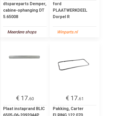
dtspareparts Demper,
ford
cabine-ophanging DT
PLAATWERKDEEL
5.65008
Dorpel R
Meerdere shops
Winparts.nl
€ 17.
€ 17.
60
61
Plaat instaprand BLIC
Pakking, Carter
6505-06-2092044P
ELRING 122.070