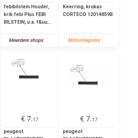
febibilstein Houder,
Keerring, krukas
krik febi Plus FEBI
CORTECO 12014859B
BILSTEIN, u.a. f&uu...
Meerdere shops
Motointegrator
€ 7.
€ 7.
17
17
peugeot
peugeot