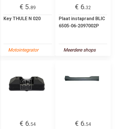
€ 5.
€ 6.
89
32
Key THULE N 020
Plaat instaprand BLIC
6505-06-2097002P
Motointegrator
Meerdere shops
€ 6.
€ 6.
54
54