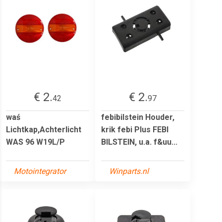
€ 2.
€ 2.
42
97
waś
febibilstein Houder,
Lichtkap,Achterlicht
krik febi Plus FEBI
WAS 96 W19L/P
BILSTEIN, u.a. f&uu...
Motointegrator
Winparts.nl