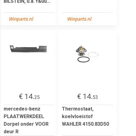
BILSTEIN, u.a. f&uu...
Winparts.nl
Winparts.nl
€ 14.
€ 14.
25
53
mercedes-benz
Thermostaat,
PLAATWERKDEEL
koelvloeistof
Dorpel onder VOOR
WAHLER 4150.83D50
deur R