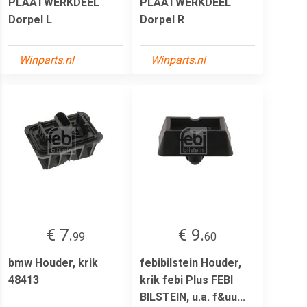
PLAATWERKDEEL
PLAATWERKDEEL
Dorpel L
Dorpel R
Winparts.nl
Winparts.nl
€ 7.
€ 9.
99
60
bmw Houder, krik
febibilstein Houder,
48413
krik febi Plus FEBI
BILSTEIN, u.a. f&uu...