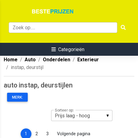
Categorieën
Home
Auto
Onderdelen
Exterieur
instap, deurstijl
auto instap, deurstijlen
MERK:
Sorteer op:
(current)
1
2
3
Volgende pagina