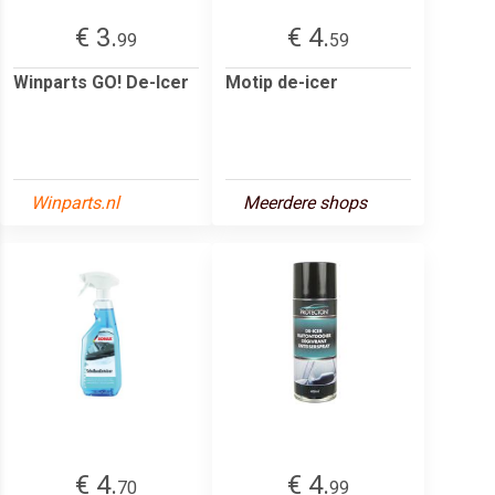
€ 3.
€ 4.
99
59
Winparts GO! De-Icer
Motip de-icer
Winparts.nl
Meerdere shops
€ 4.
€ 4.
70
99