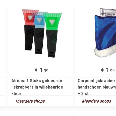
€ 1
€ 1
.99
.99
Alrides 1 Stuks gekleurde
Carpoint ijskrabbe
ijskrabbers in willekeurige
handschoen blauw/
kleur ...
– 3 st...
Meerdere shops
Meerdere shops