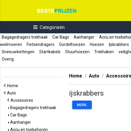
Categorieën
Bagagedragers trekhaak
Car Bags
Aanhanger
Accu en toebeh
wielmoeren
Fietsendragers
Gordelhoezen
Hoezen
Ijskrabbers
Sneeuwkettingen
Startkabels
Stuurhoezen
Trekhaken
veiligh
Overig
Home
Auto
Accessoir
Home
ijskrabbers
Auto
Accessoires
MERK:
Bagagedragers trekhaak
Car Bags
Aanhanger
Accu en toebehoren