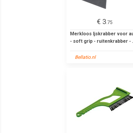
€ 3
.75
Merkloos Ijskrabber voor a
- soft grip - ruitenkrabber - .
Bellatio.nl