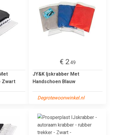
€ 2
.49
 Met
JY&K Ijskrabber Met
 Zwart
Handschoen Blauw
Degrotewoonwinkel.nl