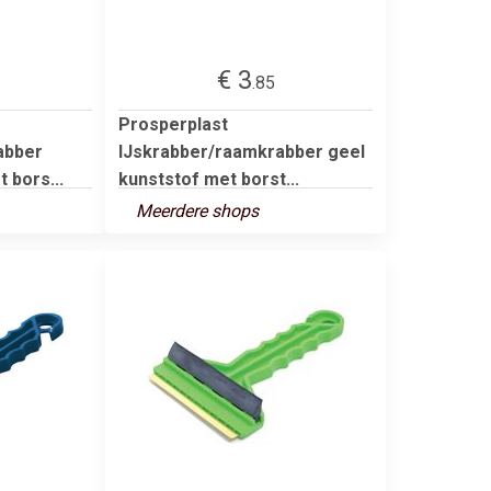
€ 3
.85
Prosperplast
abber
IJskrabber/raamkrabber geel
 bors...
kunststof met borst...
Meerdere shops