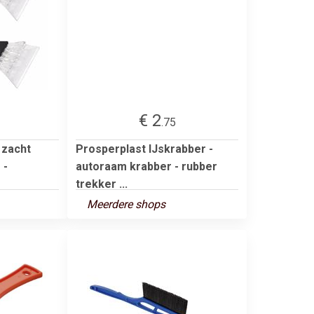
€ 2
.75
 zacht
Prosperplast IJskrabber -
 -
autoraam krabber - rubber
trekker ...
Meerdere shops