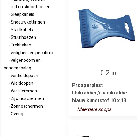
ruit en slotontdooier
Sleepkabels
Sneeuwkettingen
Startkabels
Stuurhoezen
Trekhaken
veiligheid en pechhulp
velgenboom en
bandenopslag
€ 2
.10
ventieldoppen
Wieldoppen
Prosperplast
Wielklemmen
IJskrabber/raamkrabber
Zijwindschermen
blauw kunststof 10 x 13 ...
Zonneschermen
Meerdere shops
Overig