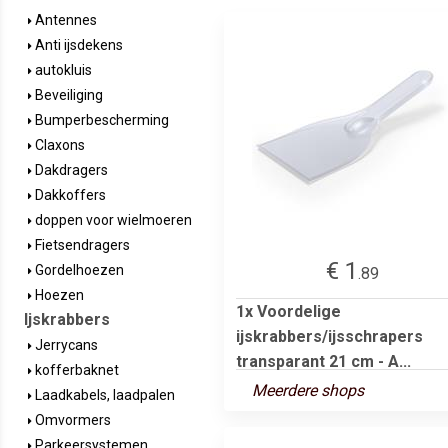
Antennes
Anti ijsdekens
autokluis
Beveiliging
Bumperbescherming
Claxons
Dakdragers
Dakkoffers
doppen voor wielmoeren
Fietsendragers
€ 1
Gordelhoezen
.89
Hoezen
1x Voordelige
Ijskrabbers
ijskrabbers/ijsschrapers
Jerrycans
transparant 21 cm - A...
kofferbaknet
Meerdere shops
Laadkabels, laadpalen
Omvormers
Parkeersystemen