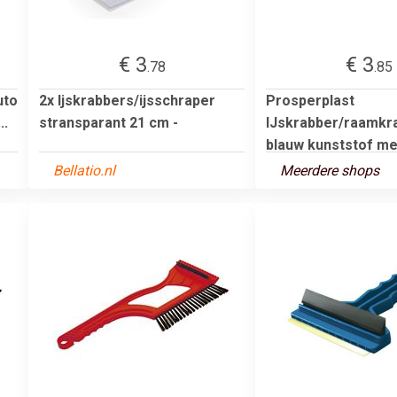
€ 3
€ 3
.78
.85
uto
2x Ijskrabbers/ijsschraper
Prosperplast
..
stransparant 21 cm -
IJskrabber/raamkr
blauw kunststof met
Bellatio.nl
Meerdere shops