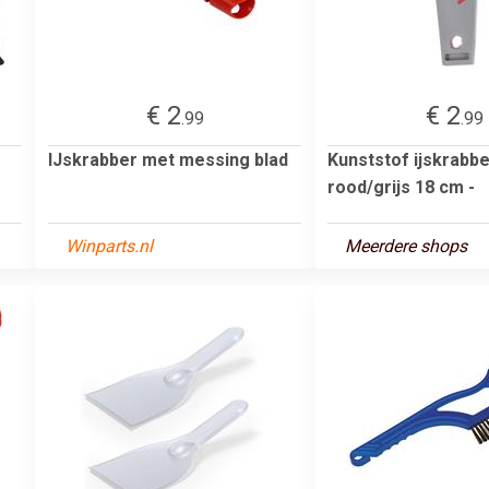
€ 2
€ 2
.99
.99
IJskrabber met messing blad
Kunststof ijskrabb
rood/grijs 18 cm -
Winparts.nl
Meerdere shops