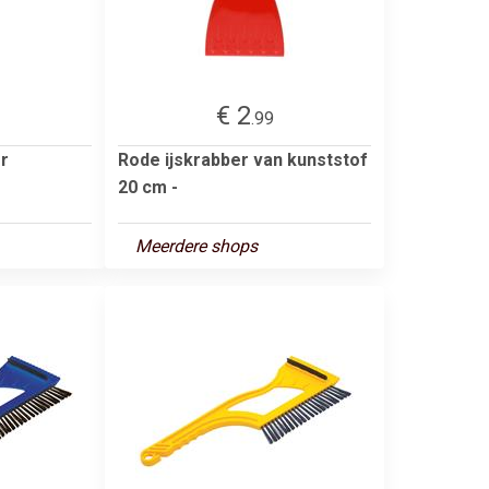
€ 2
.99
er
Rode ijskrabber van kunststof
20 cm -
Meerdere shops