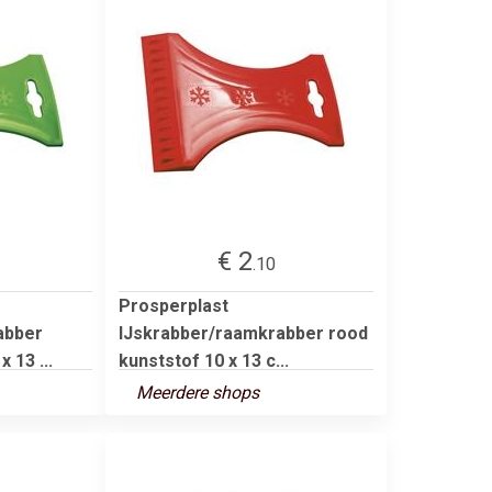
€ 2
.10
Prosperplast
abber
IJskrabber/raamkrabber rood
 13 ...
kunststof 10 x 13 c...
Meerdere shops