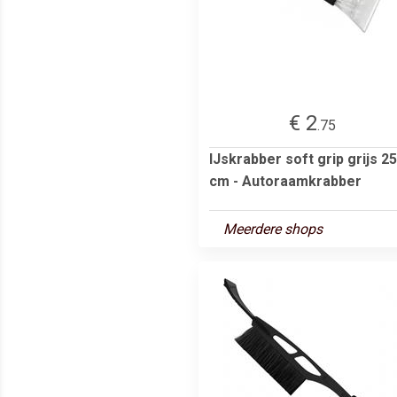
€ 2
.75
IJskrabber soft grip grijs 25
cm - Autoraamkrabber
Meerdere shops