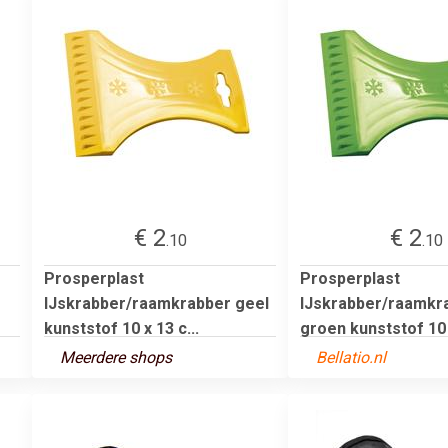
€ 2
€ 2
.10
.10
Prosperplast
Prosperplast
IJskrabber/raamkrabber geel
IJskrabber/raamkr
kunststof 10 x 13 c...
groen kunststof 10 x
Meerdere shops
Bellatio.nl