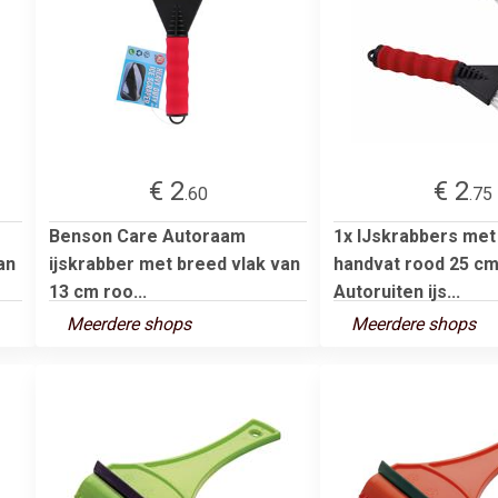
€ 2
€ 2
.60
.75
Benson Care Autoraam
1x IJskrabbers met
an
ijskrabber met breed vlak van
handvat rood 25 cm
13 cm roo...
Autoruiten ijs...
Meerdere shops
Meerdere shops