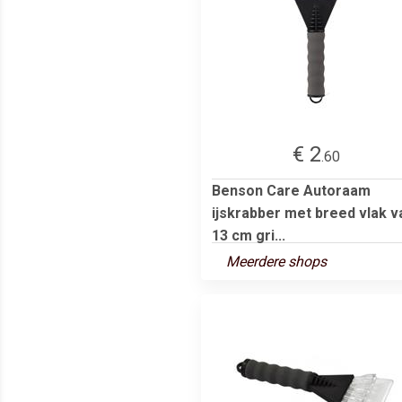
€ 2
.60
Benson Care Autoraam
ijskrabber met breed vlak v
13 cm gri...
Meerdere shops