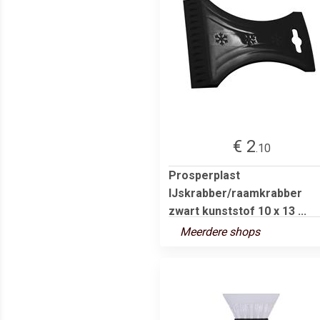
€ 2
.10
Prosperplast
IJskrabber/raamkrabber
zwart kunststof 10 x 13 ...
Meerdere shops