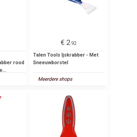
€ 2
.92
Talen Tools Ijskrabber - Met
abber rood
Sneeuwborstel
...
Meerdere shops