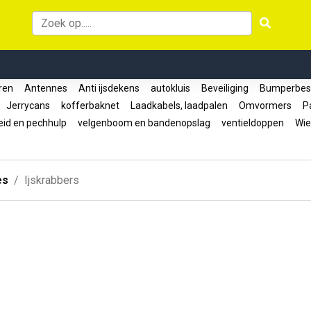
oren
Antennes
Anti ijsdekens
autokluis
Beveiliging
Bumperbes
Jerrycans
kofferbaknet
Laadkabels, laadpalen
Omvormers
Pa
eid en pechhulp
velgenboom en bandenopslag
ventieldoppen
Wie
es
Ijskrabbers