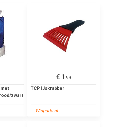
€ 1
.99
r met
TCP IJskrabber
rood/zwart
Winparts.nl