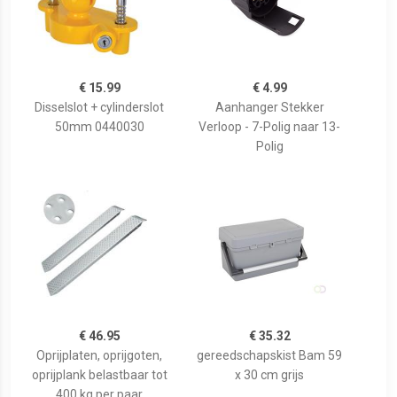
€ 15.99
€ 4.99
Disselslot + cylinderslot
Aanhanger Stekker
50mm 0440030
Verloop - 7-Polig naar 13-
Polig
€ 46.95
€ 35.32
Oprijplaten, oprijgoten,
gereedschapskist Bam 59
oprijplank belastbaar tot
x 30 cm grijs
400 kg per paar