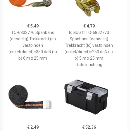
€ 5.49
€ 4.79
TO-6802776 Spanband
toolcraft TO-6802773
(eendelig) Trekkracht (lc)
Spanband (eendelig)
vastbinden
Trekkracht (lc) vastbinden
(enkel/direct)=350 daN (l x
(enkel/direct)=250 daN (l x
b) 6 m x 25 mm
b) 5 m x 25 mm
Ratelinrichting
€ 2.49
€ 52.36