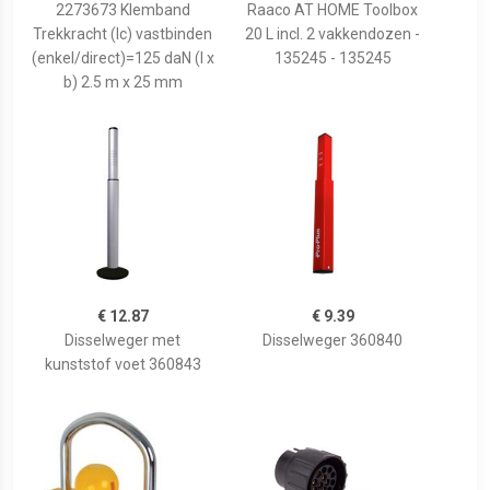
2273673 Klemband
Raaco AT HOME Toolbox
Trekkracht (lc) vastbinden
20 L incl. 2 vakkendozen -
(enkel/direct)=125 daN (l x
135245 - 135245
b) 2.5 m x 25 mm
€ 12.87
€ 9.39
Disselweger met
Disselweger 360840
kunststof voet 360843