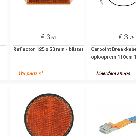
€ 3
€ 3
.61
.75
Reflector 125 x 50 mm - blister
Carpoint Breekkabe
oplooprem 110cm 
Winparts.nl
Meerdere shops