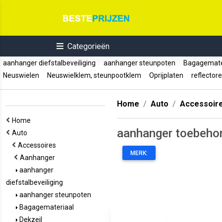
Categorieën
aanhanger diefstalbeveiliging
aanhanger steunpoten
Bagagemate
Neuswielen
Neuswielklem, steunpootklem
Oprijplaten
reflector
Home
Auto
Accessoir
Home
aanhanger toebeho
Auto
Accessoires
MERK:
Aanhanger
aanhanger
diefstalbeveiliging
aanhanger steunpoten
Bagagemateriaal
Dekzeil