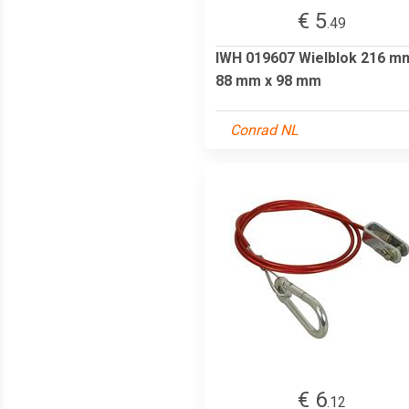
€ 5
.49
IWH 019607 Wielblok 216 m
88 mm x 98 mm
Conrad NL
€ 6
.12