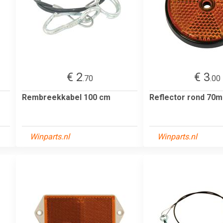
€ 2
€ 3
.70
.00
Rembreekkabel 100 cm
Reflector rond 70
Winparts.nl
Winparts.nl