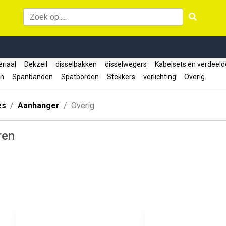
riaal
Dekzeil
disselbakken
disselwegers
Kabelsets en verdeel
en
Spanbanden
Spatborden
Stekkers
verlichting
Overig
es
Aanhanger
Overig
ren