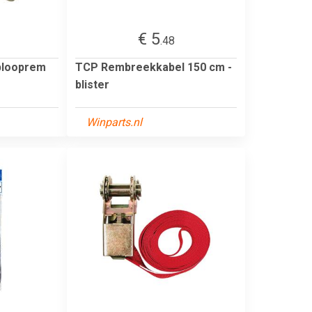
€ 5
.48
plooprem
TCP Rembreekkabel 150 cm -
blister
Winparts.nl