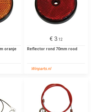
€ 3
.12
mm oranje
Reflector rond 70mm rood
Winparts.nl