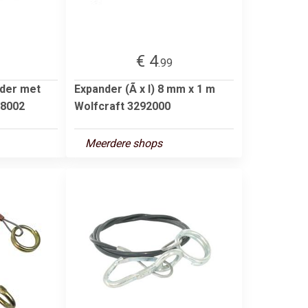
€ 4
.99
nder met
Expander (Ã x l) 8 mm x 1 m
8002
Wolfcraft 3292000
Meerdere shops