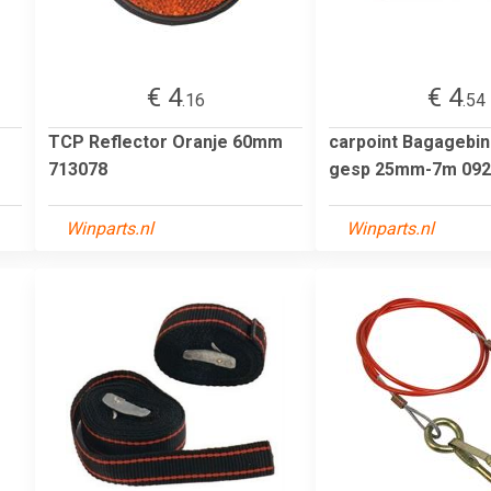
€ 4
€ 4
.16
.54
TCP Reflector Oranje 60mm
carpoint Bagagebi
713078
gesp 25mm-7m 092
Winparts.nl
Winparts.nl