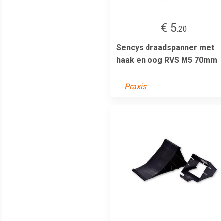
€ 5
.20
Sencys draadspanner met
haak en oog RVS M5 70mm
Praxis