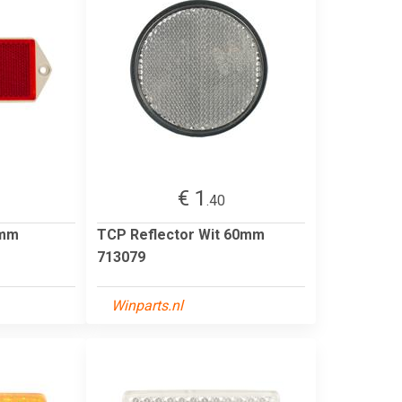
€ 1
.40
 mm
TCP Reflector Wit 60mm
713079
Winparts.nl