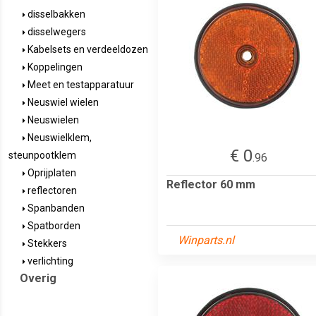
disselbakken
disselwegers
Kabelsets en verdeeldozen
Koppelingen
Meet en testapparatuur
Neuswiel wielen
Neuswielen
Neuswielklem,
€ 0
steunpootklem
.96
Oprijplaten
Reflector 60 mm
reflectoren
Spanbanden
Spatborden
Winparts.nl
Stekkers
verlichting
Overig