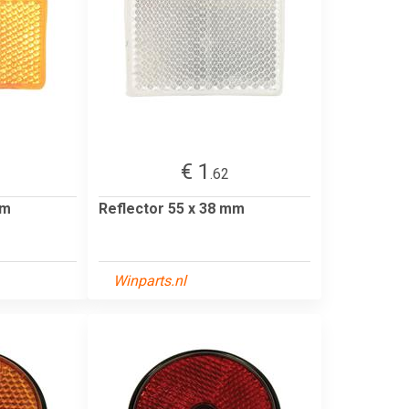
€ 1
.62
mm
Reflector 55 x 38 mm
Winparts.nl