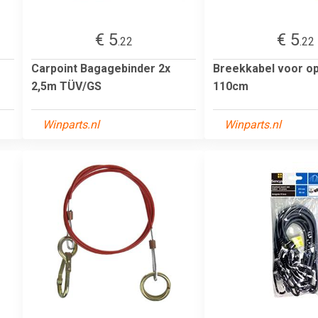
€ 5
€ 5
.22
.22
Carpoint Bagagebinder 2x
Breekkabel voor o
2,5m TÜV/GS
110cm
Winparts.nl
Winparts.nl