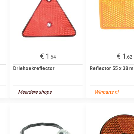
€ 1
€ 1
.54
.62
Driehoekreflector
Reflector 55 x 38 
Meerdere shops
Winparts.nl