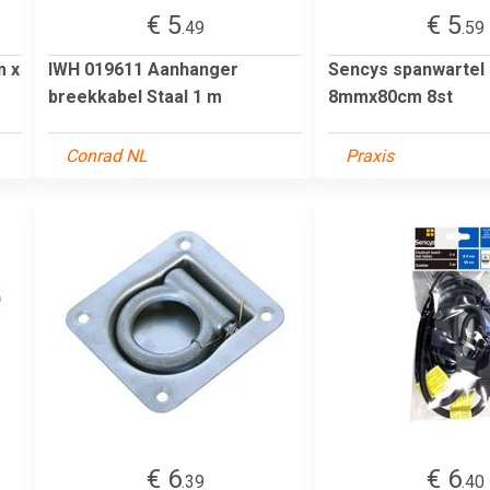
€ 5
€ 5
.49
.59
m x
IWH 019611 Aanhanger
Sencys spanwartel
breekkabel Staal 1 m
8mmx80cm 8st
Conrad NL
Praxis
€ 6
€ 6
.39
.40