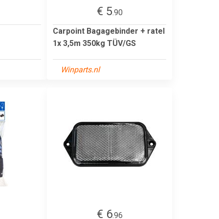
€ 5
.90
Carpoint Bagagebinder + ratel
1x 3,5m 350kg TÜV/GS
Winparts.nl
€ 6
.96