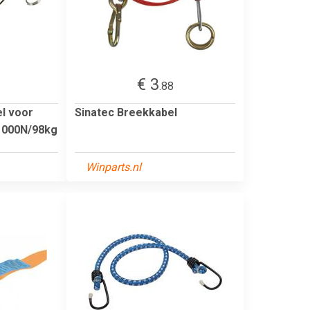
€ 3
.88
l voor
Sinatec Breekkabel
1000N/98kg
Winparts.nl