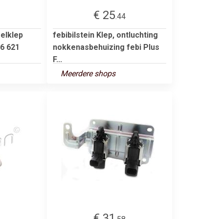
€ 25
3
.44
elklep
febibilstein Klep, ontluchting
6 621
nokkenasbehuizing febi Plus
F...
Meerdere shops
€ 31