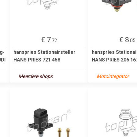
€ 7
€ 8
.72
.05
g-
hanspries Stationairsteller
hanspries Stationai
UDI
HANS PRIES 721 458
HANS PRIES 206 16
Meerdere shops
Motointegrator