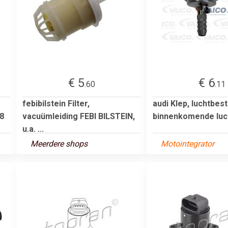
€ 5
€ 6
.60
.11
febibilstein Filter,
audi Klep, luchtbest
8
vacuümleiding FEBI BILSTEIN,
binnenkomende luc
u.a. ...
Meerdere shops
Motointegrator