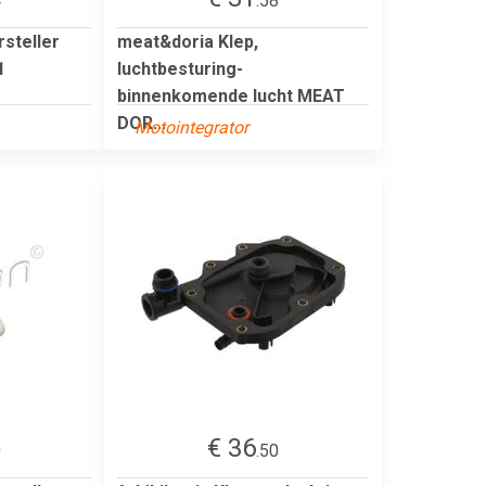
4
.58
rsteller
meat&doria Klep,
1
luchtbesturing-
binnenkomende lucht MEAT
DOR...
Motointegrator
€ 36
0
.50