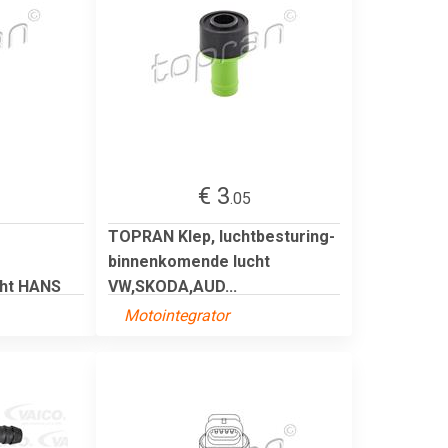
€ 3
.05
TOPRAN Klep, luchtbesturing-
binnenkomende lucht
cht HANS
VW,SKODA,AUD...
Motointegrator