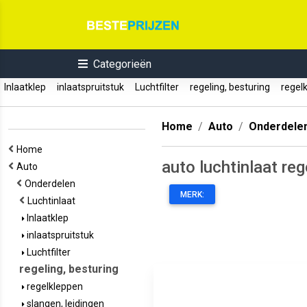
Categorieën
Inlaatklep
inlaatspruitstuk
Luchtfilter
regeling, besturing
regel
Home
Auto
Onderdele
Home
auto luchtinlaat reg
Auto
Onderdelen
MERK:
Luchtinlaat
Inlaatklep
inlaatspruitstuk
Luchtfilter
regeling, besturing
regelkleppen
slangen, leidingen