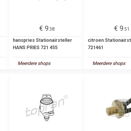
€ 9
€ 9
.38
.51
hanspries Stationairsteller
citroen Stationairst
HANS PRIES 721 455
721461
Meerdere shops
Meerdere shops