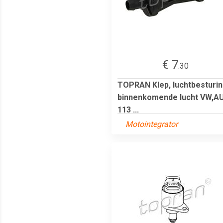
€ 7
.30
TOPRAN Klep, luchtbesturin
binnenkomende lucht VW,A
113 ...
Motointegrator