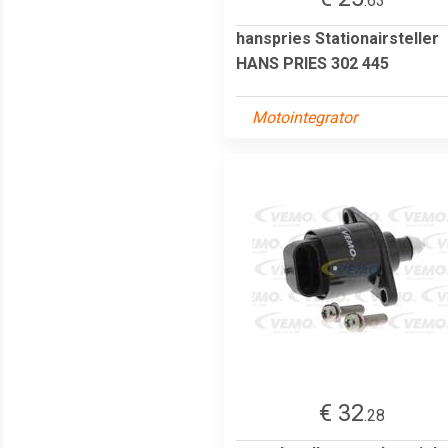
.63
hanspries Stationairsteller
HANS PRIES 302 445
Motointegrator
€ 32
.28