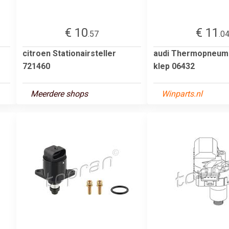
€ 10
€ 11
.57
.0
citroen Stationairsteller
audi Thermopneum
721460
klep 06432
Meerdere shops
Winparts.nl