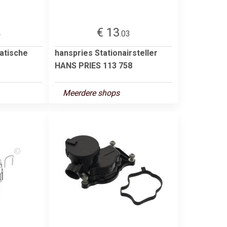
€ 13
4
.03
atische
hanspries Stationairsteller
HANS PRIES 113 758
Meerdere shops