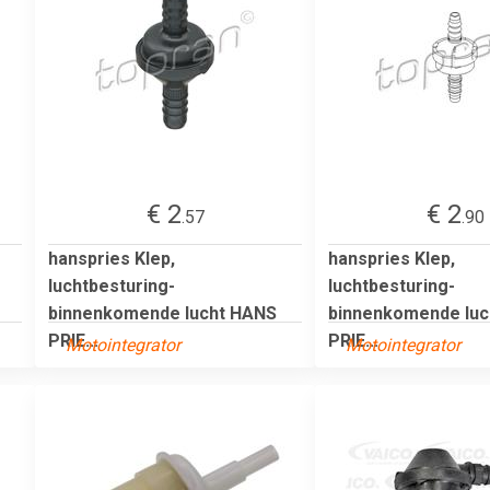
€ 2
€ 2
.57
.90
hanspries Klep,
hanspries Klep,
luchtbesturing-
luchtbesturing-
binnenkomende lucht HANS
binnenkomende lu
PRIE...
PRIE...
Motointegrator
Motointegrator