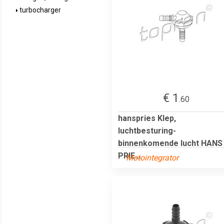
turbocharger
€ 1
.60
hanspries Klep,
luchtbesturing-
binnenkomende lucht HANS
PRIE...
Motointegrator