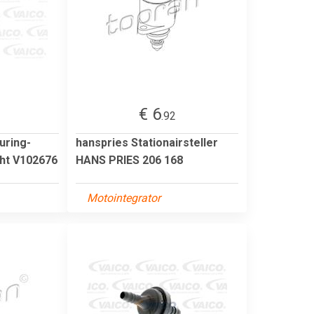
€ 6
.92
uring-
hanspries Stationairsteller
ht V102676
HANS PRIES 206 168
Motointegrator