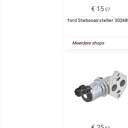
€ 15
.57
ford Stationairsteller 30268
Meerdere shops
€ 25