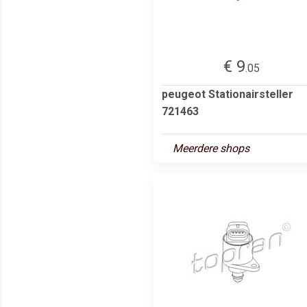
€ 9
.05
peugeot Stationairsteller
721463
Meerdere shops