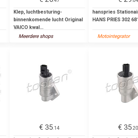
.47
.0
Klep, luchtbesturing-
hanspries Stationai
binnenkomende lucht Original
HANS PRIES 302 68
VAICO kwal...
Meerdere shops
Motointegrator
€ 35
€ 35
.14
.2