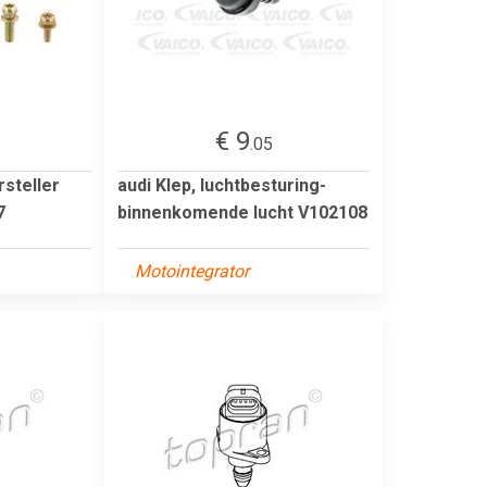
€ 9
.05
rsteller
audi Klep, luchtbesturing-
7
binnenkomende lucht V102108
Motointegrator