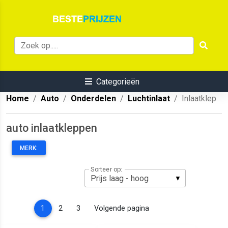
Categorieën
Home
Auto
Onderdelen
Luchtinlaat
Inlaatklep
auto inlaatkleppen
MERK:
Sorteer op:
(current)
1
2
3
Volgende pagina