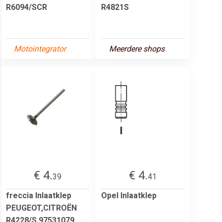
R6094/SCR
R4821S
Motointegrator
Meerdere shops
€ 4.
€ 4.
39
41
freccia Inlaatklep
Opel Inlaatklep
PEUGEOT,CITROËN
R4228/S 97531079