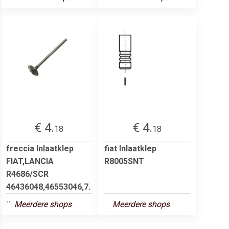
€ 4.
€ 4.
18
18
freccia Inlaatklep
fiat Inlaatklep
FIAT,LANCIA
R8005SNT
R4686/SCR
46436048,46553046,7.
..
Meerdere shops
Meerdere shops