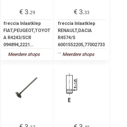
€ 3.
€ 3.
29
33
freccia Inlaatklep
freccia Inlaatklep
FIAT,PEUGEOT,TOYOT
RENAULT,DACIA
A R4243/SCR
R4574/S
094894,2221...
6001552205,77002733
...
Meerdere shops
Meerdere shops
€ 3.
€ 3.