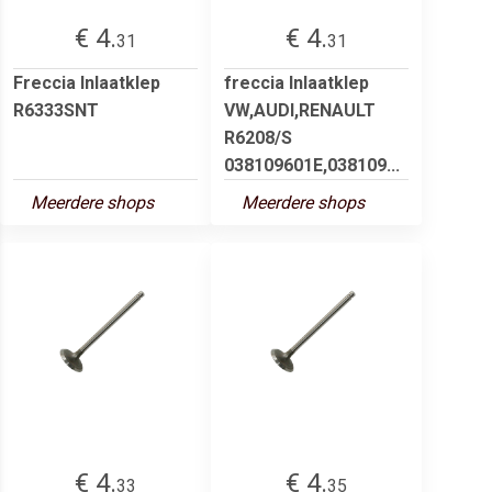
€ 4.
€ 4.
31
31
Freccia Inlaatklep
freccia Inlaatklep
R6333SNT
VW,AUDI,RENAULT
R6208/S
038109601E,038109...
Meerdere shops
Meerdere shops
€ 4.
€ 4.
33
35