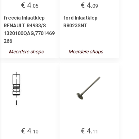
€ 4.
€ 4.
05
09
freccia Inlaatklep
ford Inlaatklep
RENAULT R4933/S
R8023SNT
1320100QAG,7701469
266
Meerdere shops
Meerdere shops
€ 4.
€ 4.
10
11