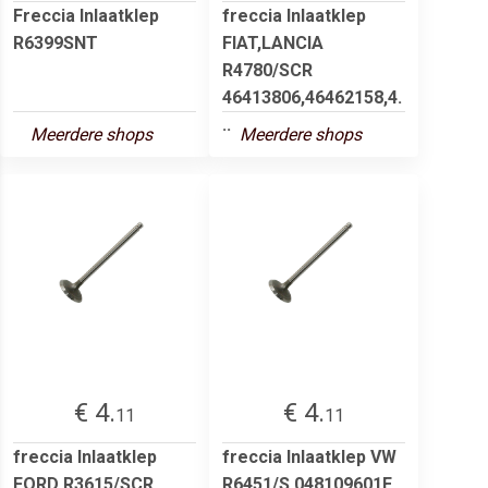
Freccia Inlaatklep
freccia Inlaatklep
R6399SNT
FIAT,LANCIA
R4780/SCR
46413806,46462158,4.
..
Meerdere shops
Meerdere shops
€ 4.
€ 4.
11
11
freccia Inlaatklep
freccia Inlaatklep VW
FORD R3615/SCR
R6451/S 048109601E