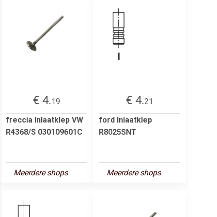
€ 4.
€ 4.
19
21
freccia Inlaatklep VW
ford Inlaatklep
R4368/S 030109601C
R8025SNT
Meerdere shops
Meerdere shops