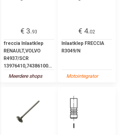
€ 3.
€ 4.
93
02
freccia Inlaatklep
Inlaatklep FRECCIA
RENAULT,VOLVO
R3049/N
R4937/SCR
13976410,74386100...
Meerdere shops
Motointegrator