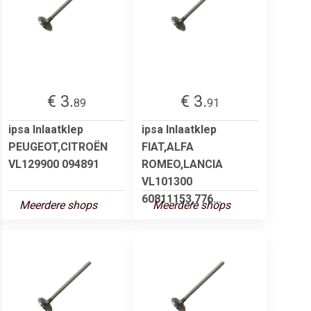
€ 3.
€ 3.
89
91
ipsa Inlaatklep
ipsa Inlaatklep
PEUGEOT,CITROËN
FIAT,ALFA
VL129900 094891
ROMEO,LANCIA
VL101300
60811153,776...
Meerdere shops
Meerdere shops