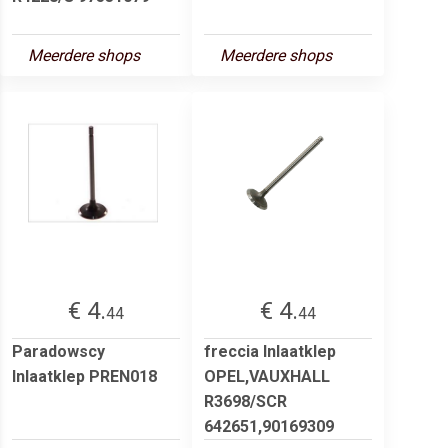
Meerdere shops
Meerdere shops
€ 4.
€ 4.
44
44
Paradowscy
freccia Inlaatklep
Inlaatklep PREN018
OPEL,VAUXHALL
R3698/SCR
642651,90169309