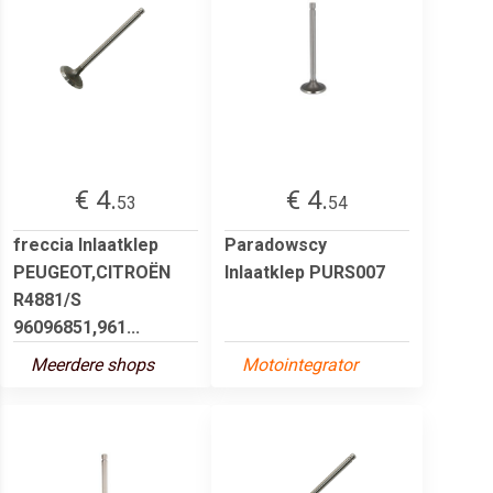
€ 4.
€ 4.
53
54
freccia Inlaatklep
Paradowscy
PEUGEOT,CITROËN
Inlaatklep PURS007
R4881/S
96096851,961...
Meerdere shops
Motointegrator