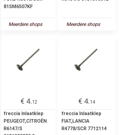
81SM6507KF
Meerdere shops
Meerdere shops
€ 4.
€ 4.
12
14
freccia Inlaatklep
freccia Inlaatklep
PEUGEOT,CITROËN
FIAT,LANCIA
R6147/S
R4778/SCR 7712114