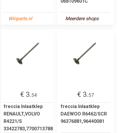
068109601C
Winparts.nl
Meerdere shops
€ 3.
€ 3.
54
57
freccia Inlaatklep
freccia Inlaatklep
RENAULT,VOLVO
DAEWOO R6462/SCR
R4221/S
96376881,96440081
33422783,7700713788