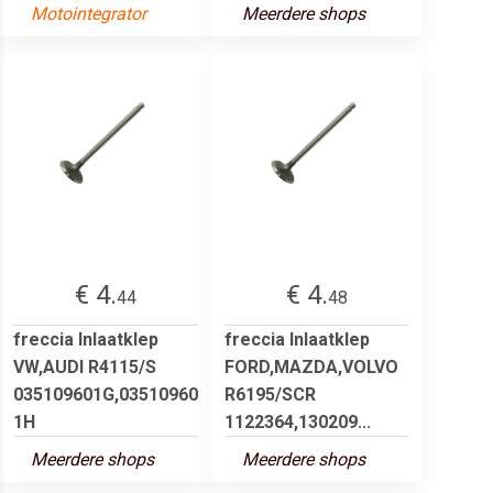
Motointegrator
Meerdere shops
€ 4.
€ 4.
44
48
freccia Inlaatklep
freccia Inlaatklep
VW,AUDI R4115/S
FORD,MAZDA,VOLVO
035109601G,03510960
R6195/SCR
1H
1122364,130209...
Meerdere shops
Meerdere shops