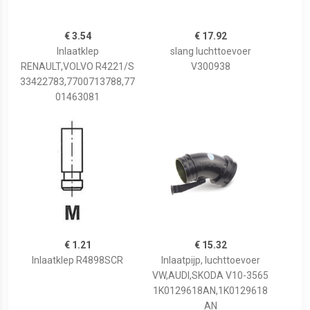
€ 3.54
€ 17.92
Inlaatklep
slang luchttoevoer
RENAULT,VOLVO R4221/S
V300938
33422783,7700713788,77
01463081
€ 1.21
€ 15.32
Inlaatklep R4898SCR
Inlaatpijp, luchttoevoer
VW,AUDI,SKODA V10-3565
1K0129618AN,1K0129618
AN