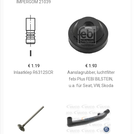
IMPERGOM 21039
€ 1.19
€ 1.93
Inlaatklep R6312SCR
Aanslagrubber, luchtfilter
febi Plus FEBI BILSTEIN,
u.a. für Seat, VW, Skoda