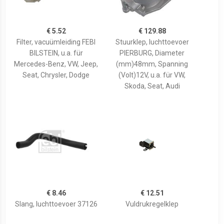
€ 5.52
€ 129.88
Filter, vacuümleiding FEBI
Stuurklep, luchttoevoer
BILSTEIN, u.a. für
PIERBURG, Diameter
Mercedes-Benz, VW, Jeep,
(mm)48mm, Spanning
Seat, Chrysler, Dodge
(Volt)12V, u.a. für VW,
Skoda, Seat, Audi
€ 8.46
€ 12.51
Slang, luchttoevoer 37126
Vuldrukregelklep