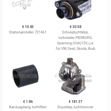
€ 10.45
€ 30.58
Stationairsteller 721461
Schoepluchtklep,
turbolader PIERBURG,
Spanning (Volt)12V, u.a.
für VW, Seat, Skoda, Audi
€ 1.86
€ 181.37
Aanzuigslang, luchtfilter
Stuurklep, luchttoevoer