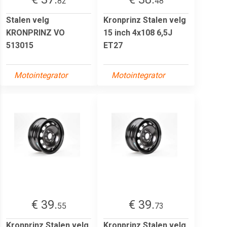
82
48
Stalen velg
Kronprinz Stalen velg
KRONPRINZ VO
15 inch 4x108 6,5J
513015
ET27
Motointegrator
Motointegrator
€ 39.
€ 39.
55
73
Kronprinz Stalen velg
Kronprinz Stalen velg