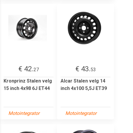
€ 42.
€ 43.
27
53
Kronprinz Stalen velg
Alcar Stalen velg 14
15 inch 4x98 6J ET44
inch 4x100 5,5J ET39
Motointegrator
Motointegrator