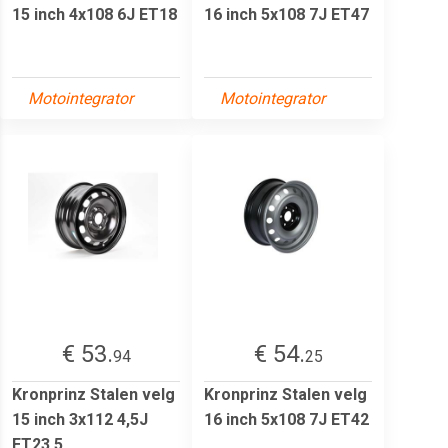
15 inch 4x108 6J ET18
16 inch 5x108 7J ET47
Motointegrator
Motointegrator
€ 53.
€ 54.
94
25
Kronprinz Stalen velg
Kronprinz Stalen velg
15 inch 3x112 4,5J
16 inch 5x108 7J ET42
ET23,5