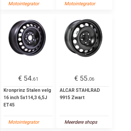
Motointegrator
Motointegrator
€ 54.
€ 55.
61
06
Kronprinz Stalen velg
ALCAR STAHLRAD
16 inch 5x114,3 6,5J
9915 Zwart
ET45
Motointegrator
Meerdere shops