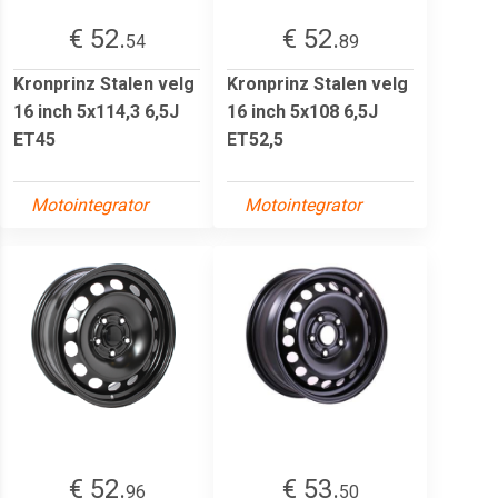
€ 52.
€ 52.
54
89
Kronprinz Stalen velg
Kronprinz Stalen velg
16 inch 5x114,3 6,5J
16 inch 5x108 6,5J
ET45
ET52,5
Motointegrator
Motointegrator
€ 52.
€ 53.
96
50