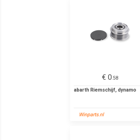
€ 0
.58
abarth Riemschijf, dynamo
Winparts.nl