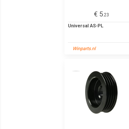
€ 5
.23
Universal AS-PL
Winparts.nl