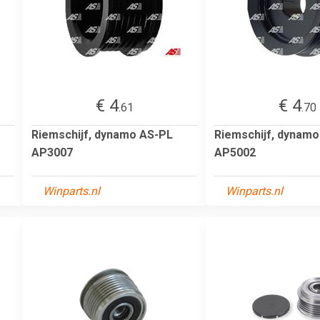
€ 4
€ 4
.61
.70
Riemschijf, dynamo AS-PL
Riemschijf, dynam
AP3007
AP5002
Winparts.nl
Winparts.nl