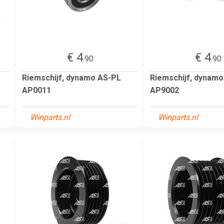
€ 4
€ 4
.90
.90
Riemschijf, dynamo AS-PL
Riemschijf, dynam
AP0011
AP9002
Winparts.nl
Winparts.nl