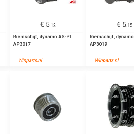
€ 5
€ 5
.12
.15
Riemschijf, dynamo AS-PL
Riemschijf, dynam
AP3017
AP3019
Winparts.nl
Winparts.nl