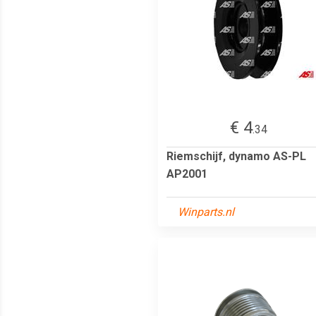
€ 4
.34
Riemschijf, dynamo AS-PL
AP2001
Winparts.nl