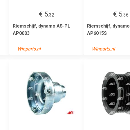
€ 5
€ 5
.32
.36
Riemschijf, dynamo AS-PL
Riemschijf, dynam
AP0003
AP6015S
Winparts.nl
Winparts.nl