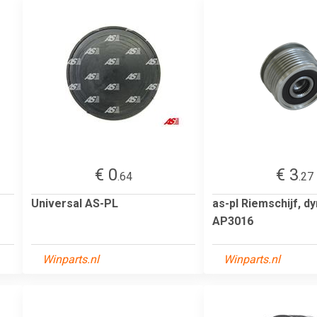
€ 0
€ 3
.64
.27
Universal AS-PL
as-pl Riemschijf, 
AP3016
Winparts.nl
Winparts.nl