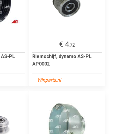
€ 4
.72
o AS-PL
Riemschijf, dynamo AS-PL
AP0002
Winparts.nl