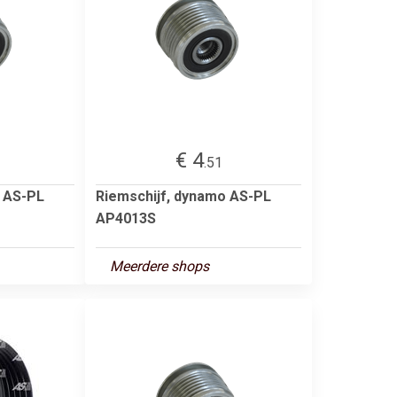
€ 4
.51
o AS-PL
Riemschijf, dynamo AS-PL
AP4013S
Meerdere shops