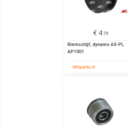
€ 4
.79
Riemschijf, dynamo AS-PL
AP1001
Winparts.nl