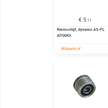
€ 5
.11
Riemschijf, dynamo AS-PL
AP0043
Winparts.nl