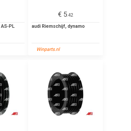
€ 5
.42
o AS-PL
audi Riemschijf, dynamo
Winparts.nl