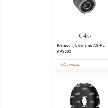
€ 4
.57
Riemschijf, dynamo AS-PL
AP3002
Winparts.nl