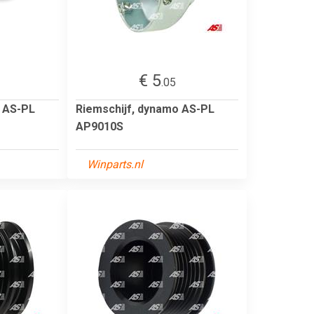
€ 5
.05
o AS-PL
Riemschijf, dynamo AS-PL
AP9010S
Winparts.nl