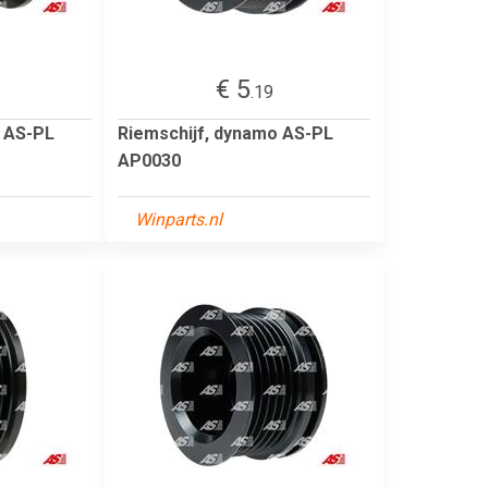
€ 5
.19
o AS-PL
Riemschijf, dynamo AS-PL
AP0030
Winparts.nl