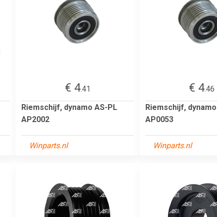
€ 4
€ 4
.41
.46
Riemschijf, dynamo AS-PL
Riemschijf, dynam
AP2002
AP0053
Winparts.nl
Winparts.nl