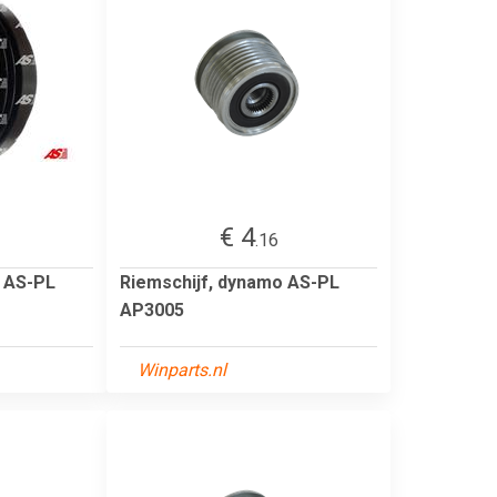
€ 4
.16
o AS-PL
Riemschijf, dynamo AS-PL
AP3005
Winparts.nl