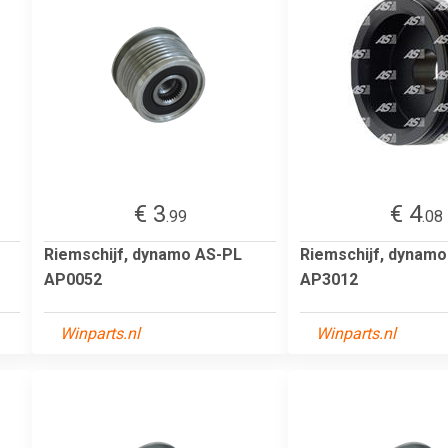
€ 3
€ 4
.99
.08
Riemschijf, dynamo AS-PL
Riemschijf, dynam
AP0052
AP3012
Winparts.nl
Winparts.nl