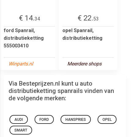
€ 14.
€ 22.
34
53
ford Spanrail,
opel Spanrail,
distributieketting
distributieketting
555003410
Winparts.nl
Meerdere shops
Via Besteprijzen.nl kunt u auto
distributieketting spanrails vinden van
de volgende merken:
AUDI
FORD
HANSPRIES
OPEL
SMART