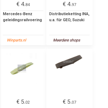
€ 4.
€ 4.
84
97
Mercedes-Benz
Distributieketting INA,
geleidingsrailvoering
u.a. für GEO, Suzuki
Winparts.nl
Meerdere shops
€ 5.
€ 5.
02
07