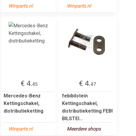
Winparts.nl
Winparts.nl
€ 4.
€ 4.
45
47
Mercedes-Benz
febibilstein
Kettingschakel,
Kettingschakel,
distributieketting
distributieketting FEBI
BILSTEI...
Winparts.nl
Meerdere shops