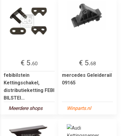
€ 5.
€ 5.
60
68
febibilstein
mercedes Geleiderail
Kettingschakel,
09165
distributieketting FEBI
BILSTEI...
Meerdere shops
Winparts.nl