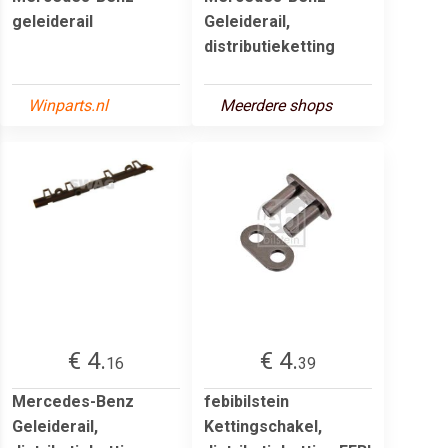
geleiderail
Geleiderail,
distributieketting
Winparts.nl
Meerdere shops
€ 4.
€ 4.
16
39
Mercedes-Benz
febibilstein
Geleiderail,
Kettingschakel,