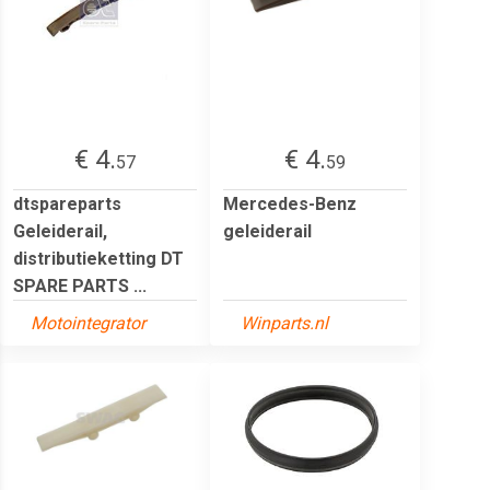
€ 4.
€ 4.
57
59
dtspareparts
Mercedes-Benz
Geleiderail,
geleiderail
distributieketting DT
SPARE PARTS ...
Motointegrator
Winparts.nl