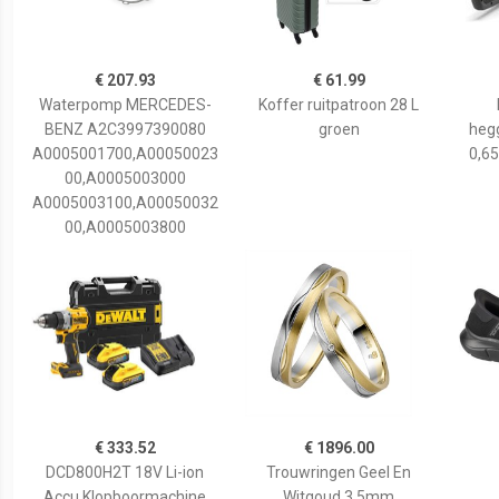
€ 207.93
€ 61.99
Waterpomp MERCEDES-
Koffer ruitpatroon 28 L
BENZ A2C3997390080
groen
hegg
A0005001700,A00050023
0,65
00,A0005003000
A0005003100,A00050032
00,A0005003800
€ 333.52
€ 1896.00
DCD800H2T 18V Li-ion
Trouwringen Geel En
Accu Klopboormachine
Witgoud 3,5mm