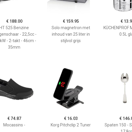
€ 188.00
€ 159.95
€ 13.
HT 525 Benzine
Solo magnetron met
KÜCHENPROF 
enschaar - 22,5cc -
inhoud van 25 liter in
0.5L gl
kW - 2-takt - 46cm -
stijlvol grijs
35mm
€ 74.87
€ 16.03
€ 146.
Mocassins -
Korg Pitchclip 2 Tuner
Spaten 150 - 
17,8c