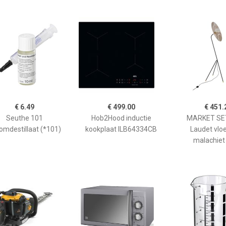
€ 6.49
€ 499.00
€ 451.
Seuthe 101
Hob2Hood inductie
MARKET SET
omdestillaat (*101)
kookplaat ILB64334CB
Laudet vlo
malachiet