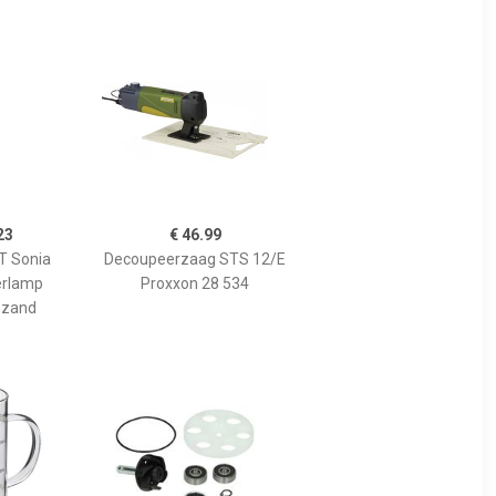
23
€ 46.99
 Sonia
Decoupeerzaag STS 12/E
erlamp
Proxxon 28 534
 zand