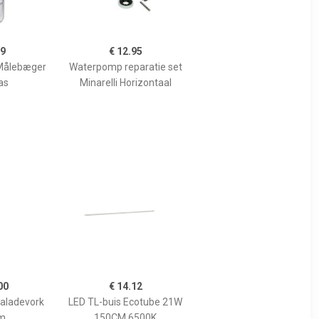
99
€ 12.95
Målebæger
Waterpomp reparatie set
as
Minarelli Horizontaal
00
€ 14.12
Saladevork
LED TL-buis Ecotube 21W
m
150CM 6500K