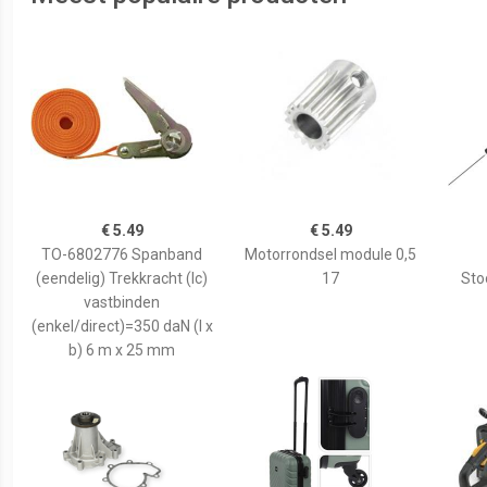
€ 5.49
€ 5.49
TO-6802776 Spanband
Motorrondsel module 0,5
(eendelig) Trekkracht (lc)
17
Sto
vastbinden
(enkel/direct)=350 daN (l x
b) 6 m x 25 mm