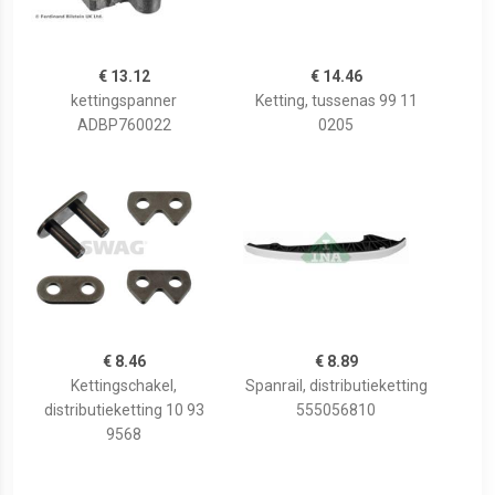
€ 13.12
€ 14.46
kettingspanner
Ketting, tussenas 99 11
ADBP760022
0205
€ 8.46
€ 8.89
Kettingschakel,
Spanrail, distributieketting
distributieketting 10 93
555056810
9568