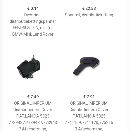
€ 0.14
€ 22.53
Dichtring,
Spanrail, distributieketting
distributiekettingspanner
FEBI BILSTEIN, u.a. für
BMW, Mini, Land Rover
€ 7.49
€ 7.91
ORIGINAL IMPERIUM
ORIGINAL IMPERIUM
Distributieriem Cover
Distributieriem Cover
FIAT,LANCIA 5323
FIAT,LANCIA 5325
7739437,7739437,773943
7741169,7741170,775215
7 Afscherming,
3 Afscherming,