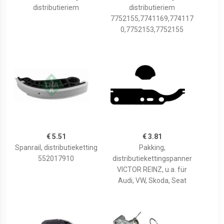
distributieriem
distributieriem
7752155,7741169,774117
0,7752153,7752155
€ 5.51
€ 3.81
Spanrail, distributieketting
Pakking,
552017910
distributiekettingspanner
VICTOR REINZ, u.a. für
Audi, VW, Skoda, Seat