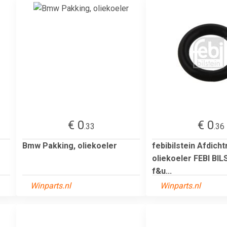
€ 0
€ 0
.33
.36
Bmw Pakking, oliekoeler
febibilstein Afdicht
oliekoeler FEBI BILS
f&u...
Winparts.nl
Winparts.nl