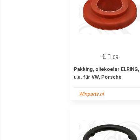
€ 1
.09
Pakking, oliekoeler ELRING,
u.a. für VW, Porsche
Winparts.nl