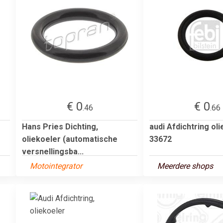
€ 0
€ 0
.46
.66
Hans Pries Dichting,
audi Afdichtring ol
oliekoeler (automatische
33672
versnellingsba...
Motointegrator
Meerdere shops