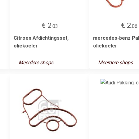
€ 2
€ 2
.03
.06
Citroen Afdichtingsset,
mercedes-benz Pak
oliekoeler
oliekoeler
Meerdere shops
Meerdere shops