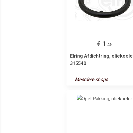
€ 1
.45
Elring Afdichtring, oliekoele
315540
Meerdere shops