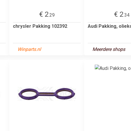
€ 2
€ 2
.29
.34
chrysler Pakking 102392
Audi Pakking, oliek
Winparts.nl
Meerdere shops