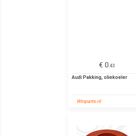
€ 0
.43
Audi Pakking, oliekoeler
Winparts.nl