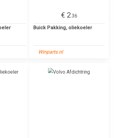
€ 2
.36
oeler
Buick Pakking, oliekoeler
Winparts.nl