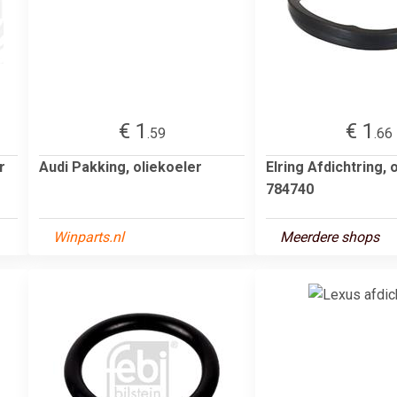
€ 1
€ 1
.59
.66
r
Audi Pakking, oliekoeler
Elring Afdichtring, 
784740
Winparts.nl
Meerdere shops