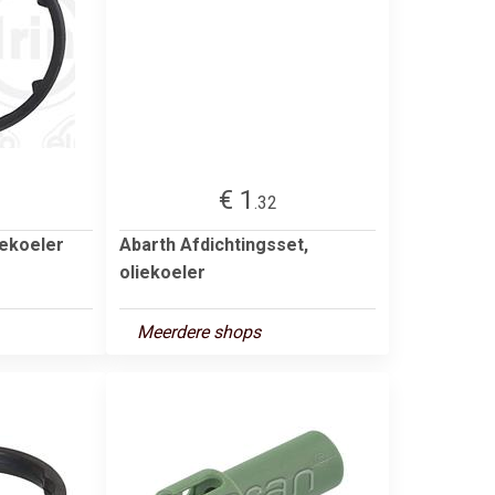
€ 1
.32
iekoeler
Abarth Afdichtingsset,
oliekoeler
Meerdere shops