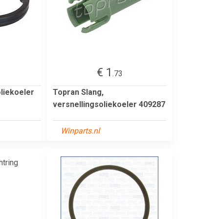
€ 1
.73
oliekoeler
Topran Slang,
versnellingsoliekoeler 409287
Winparts.nl