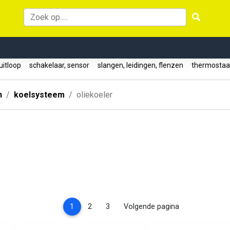
ruitloop
schakelaar, sensor
slangen, leidingen, flenzen
thermostaat
n
koelsysteem
oliekoeler
(current)
1
2
3
Volgende pagina