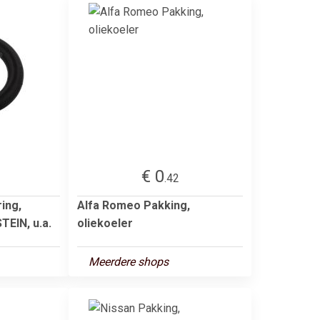
€ 0
.42
ring,
Alfa Romeo Pakking,
TEIN, u.a.
oliekoeler
Meerdere shops