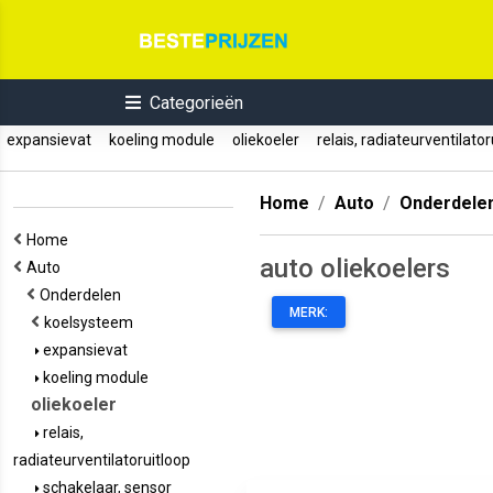
Categorieën
expansievat
koeling module
oliekoeler
relais, radiateurventilato
Home
Auto
Onderdele
Home
auto oliekoelers
Auto
Onderdelen
MERK:
koelsysteem
expansievat
koeling module
oliekoeler
relais,
radiateurventilatoruitloop
schakelaar, sensor