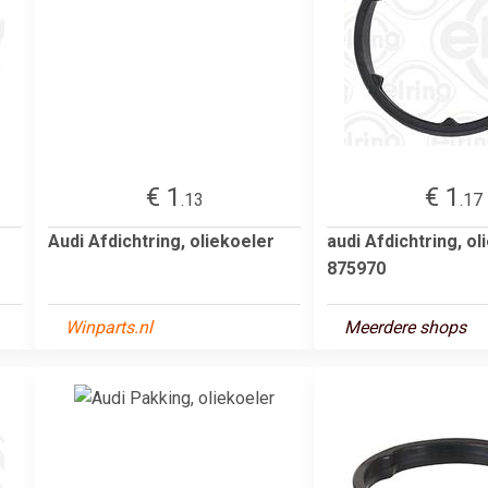
€ 1
€ 1
.13
.17
Audi Afdichtring, oliekoeler
audi Afdichtring, ol
875970
Winparts.nl
Meerdere shops