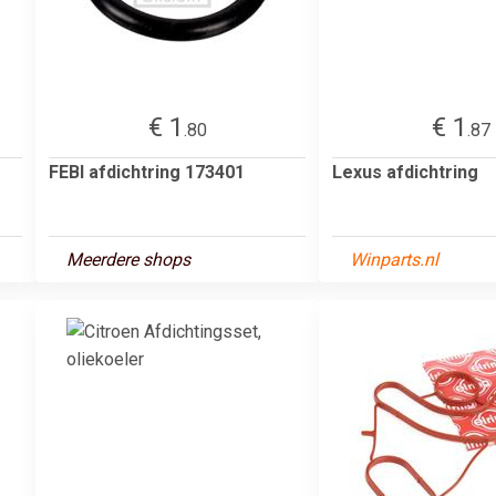
€ 1
€ 1
.80
.87
FEBI afdichtring 173401
Lexus afdichtring
Meerdere shops
Winparts.nl