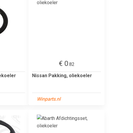
€ 0
.82
iekoeler
Nissan Pakking, oliekoeler
Winparts.nl