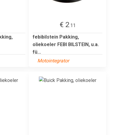
€ 2
.11
king,
febibilstein Pakking,
oliekoeler FEBI BILSTEIN, u.a.
fü...
Motointegrator