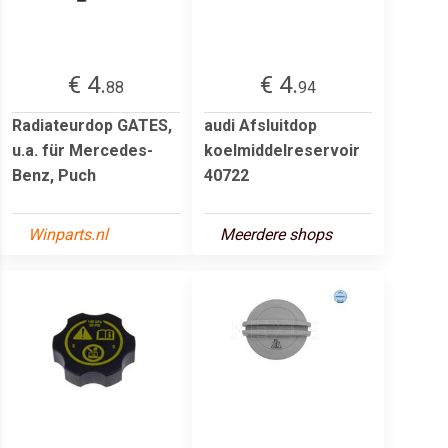
€ 4.
€ 4.
88
94
Radiateurdop GATES,
audi Afsluitdop
u.a. für Mercedes-
koelmiddelreservoir
Benz, Puch
40722
Winparts.nl
Meerdere shops