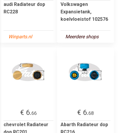
audi Radiateur dop
Volkswagen
RC228
Expansietank,
koelvloeistof 102576
Winparts.nl
Meerdere shops
€ 6.
€ 6.
66
68
chevrolet Radiateur
Abarth Radiateur dop
dop RC201
RC216