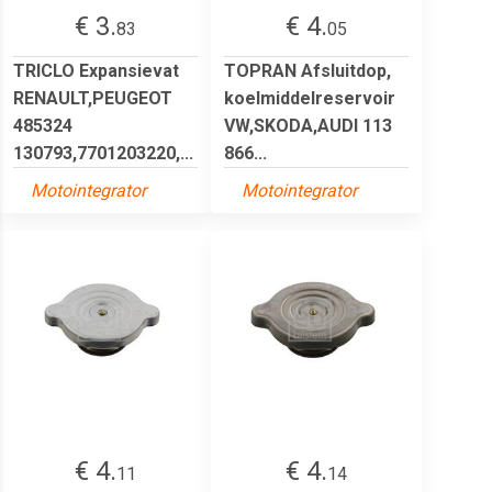
€ 3.
€ 4.
83
05
TRICLO Expansievat
TOPRAN Afsluitdop,
RENAULT,PEUGEOT
koelmiddelreservoir
485324
VW,SKODA,AUDI 113
130793,7701203220,...
866...
Motointegrator
Motointegrator
€ 4.
€ 4.
11
14