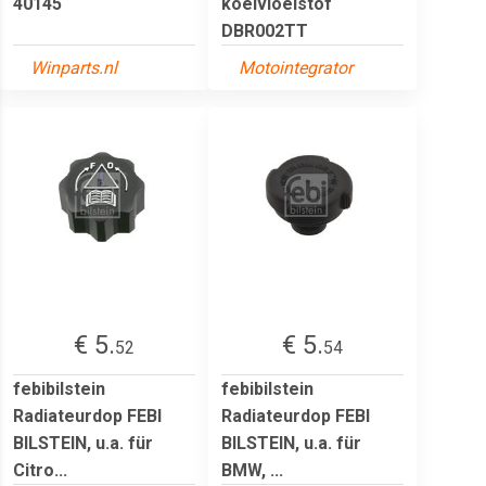
40145
koelvloeistof
DBR002TT
Winparts.nl
Motointegrator
€ 5.
€ 5.
52
54
febibilstein
febibilstein
Radiateurdop FEBI
Radiateurdop FEBI
BILSTEIN, u.a. für
BILSTEIN, u.a. für
Citro...
BMW, ...