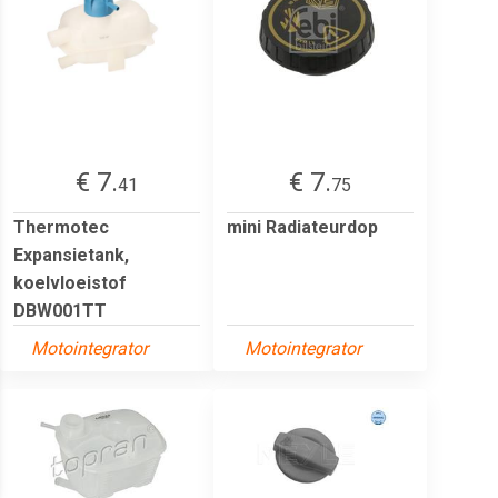
€ 7.
€ 7.
41
75
Thermotec
mini Radiateurdop
Expansietank,
koelvloeistof
DBW001TT
Motointegrator
Motointegrator