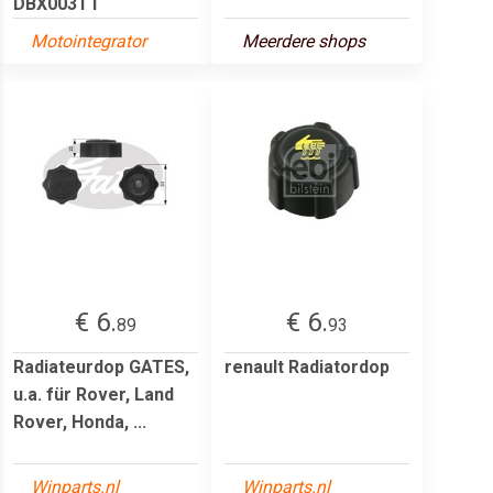
DBX003TT
Motointegrator
Meerdere shops
€ 6.
€ 6.
89
93
Radiateurdop GATES,
renault Radiatordop
u.a. für Rover, Land
Rover, Honda, ...
Winparts.nl
Winparts.nl