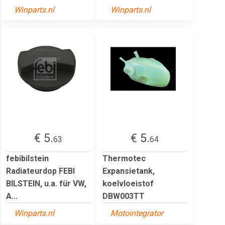
Winparts.nl
Winparts.nl
€ 5.
€ 5.
63
64
febibilstein
Thermotec
Radiateurdop FEBI
Expansietank,
BILSTEIN, u.a. für VW,
koelvloeistof
A...
DBW003TT
Winparts.nl
Motointegrator