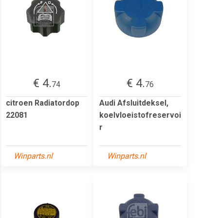
€ 4.
€ 4.
74
76
citroen Radiatordop
Audi Afsluitdeksel,
22081
koelvloeistofreservoi
r
Winparts.nl
Winparts.nl