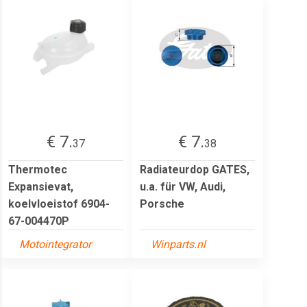
€ 7.
€ 7.
37
38
Thermotec
Radiateurdop GATES,
Expansievat,
u.a. für VW, Audi,
koelvloeistof 6904-
Porsche
67-004470P
Motointegrator
Winparts.nl