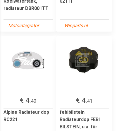
Koelwatertank,
02111
radiateur DBR001TT
Motointegrator
Winparts.nl
€ 4.
€ 4.
40
41
Alpine Radiateur dop
febibilstein
RC221
Radiateurdop FEBI
BILSTEIN, u.a. für