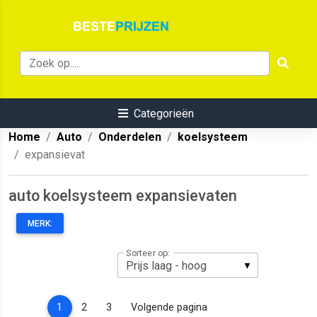
Categorieën
Home
Auto
Onderdelen
koelsysteem
expansievat
auto koelsysteem expansievaten
MERK:
Sorteer op:
(current)
1
2
3
Volgende pagina