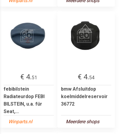
Winparts.nl
Meerdere shops
€ 4.
€ 4.
51
54
febibilstein
bmw Afsluitdop
Radiateurdop FEBI
koelmiddelreservoir
BILSTEIN, u.a. für
36772
Seat,...
Winparts.nl
Meerdere shops