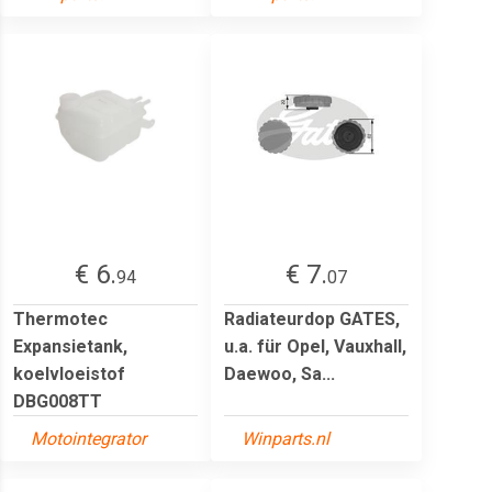
€ 6.
€ 7.
94
07
Thermotec
Radiateurdop GATES,
Expansietank,
u.a. für Opel, Vauxhall,
koelvloeistof
Daewoo, Sa...
DBG008TT
Motointegrator
Winparts.nl