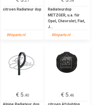
21
38
citroen Radiateur dop
Radiateurdop
METZGER, u.a. für
Opel, Chevrolet, Fiat,
J...
Winparts.nl
Winparts.nl
€ 5.
€ 5.
40
46
Alpine Radiateur dop
citroen Afsluitdop