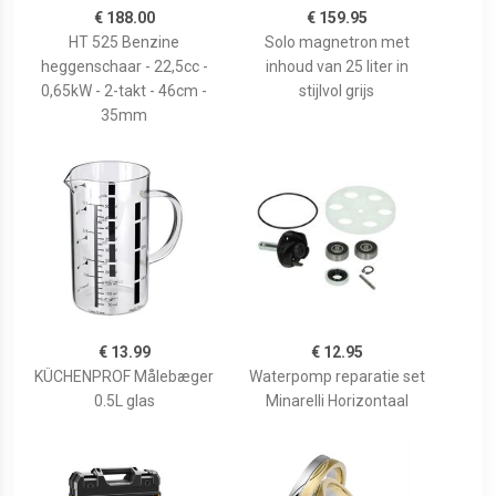
€ 188.00
€ 159.95
HT 525 Benzine
Solo magnetron met
heggenschaar - 22,5cc -
inhoud van 25 liter in
0,65kW - 2-takt - 46cm -
stijlvol grijs
35mm
€ 13.99
€ 12.95
KÜCHENPROF Målebæger
Waterpomp reparatie set
0.5L glas
Minarelli Horizontaal