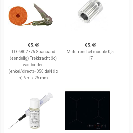
€ 5.49
€ 5.49
TO-6802776 Spanband
Motorrondsel module 0,5
(eendelig) Trekkracht (lc)
17
vastbinden
(enkel/direct)=350 daN (l x
b) 6 m x 25 mm