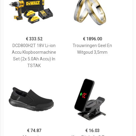
€ 333.52
€ 1896.00
DCD800H2T 18V Li-ion
Trouwringen Geel En
Accu Klopboormachine
Witgoud 3,5mm
Set (2x 5.0Ah Accu) In
TSTAK
€ 74.87
€ 16.03