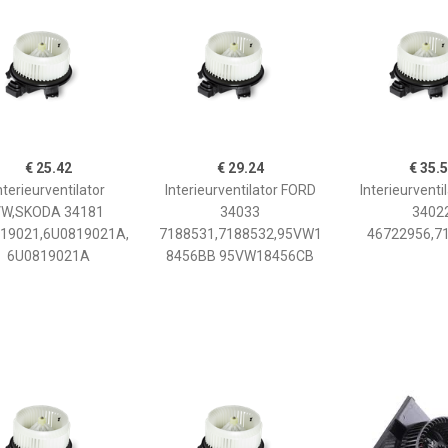
€ 25.42
€ 29.24
€ 35.
nterieurventilator
Interieurventilator FORD
Interieurventi
W,SKODA 34181
34033
3402
19021,6U0819021A,
7188531,7188532,95VW1
46722956,7
6U0819021A
8456BB 95VW18456CB