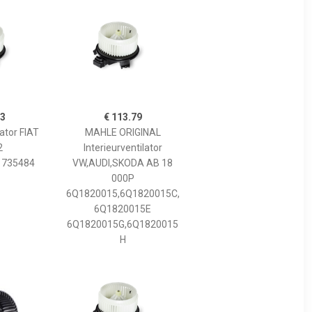
53
€ 113.79
lator FIAT
MAHLE ORIGINAL
2
Interieurventilator
1735484
VW,AUDI,SKODA AB 18
000P
6Q1820015,6Q1820015C,
6Q1820015E
6Q1820015G,6Q1820015
H