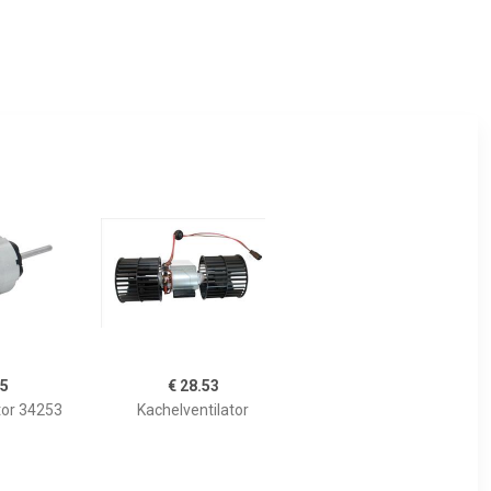
45
€ 28.53
tor 34253
Kachelventilator