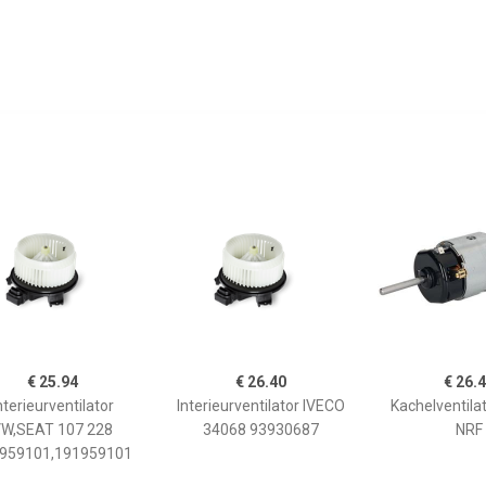
€ 25.94
€ 26.40
€ 26.
nterieurventilator
Interieurventilator IVECO
Kachelventila
W,SEAT 107 228
34068 93930687
NRF
959101,191959101