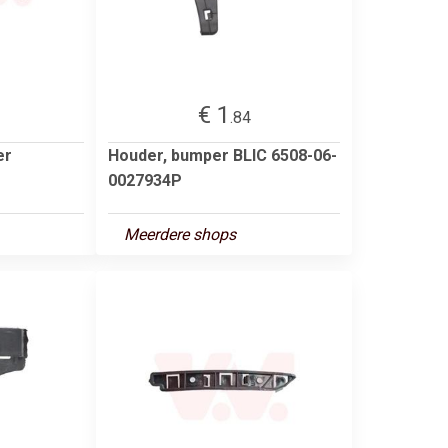
€ 1
.84
er
Houder, bumper BLIC 6508-06-
0027934P
Meerdere shops