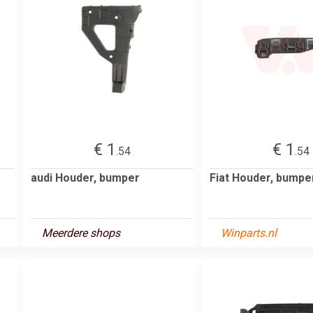
€ 1
€ 1
.54
.54
audi Houder, bumper
Fiat Houder, bumpe
Meerdere shops
Winparts.nl