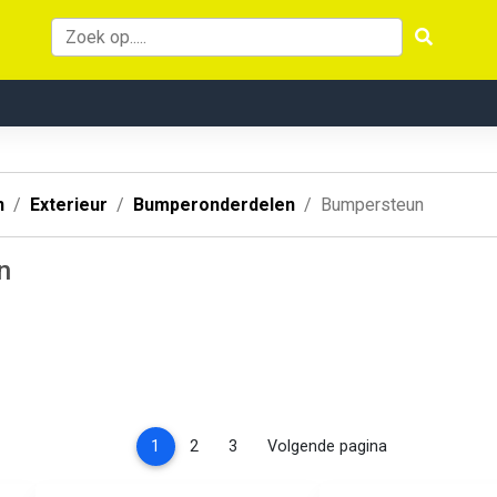
n
Exterieur
Bumperonderdelen
Bumpersteun
n
(current)
1
2
3
Volgende pagina