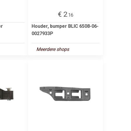
€ 2
.16
er
Houder, bumper BLIC 6508-06-
0027933P
Meerdere shops