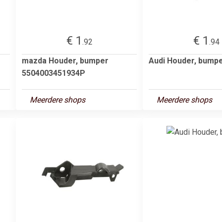
€ 1
€ 1
.92
.94
mazda Houder, bumper
Audi Houder, bump
5504003451934P
Meerdere shops
Meerdere shops