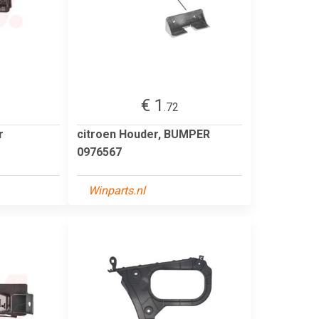
€ 1
.72
r
citroen Houder, BUMPER
0976567
Winparts.nl