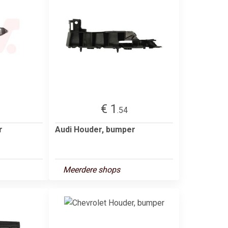
€ 1
.54
r
Audi Houder, bumper
Meerdere shops