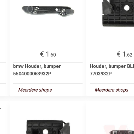
€ 1
€ 1
.60
.62
bmw Houder, bumper
Houder, bumper BLI
5504000063932P
7703932P
Meerdere shops
Meerdere shops