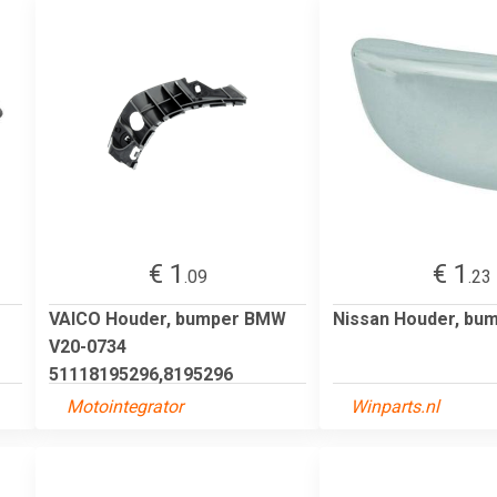
€ 1
€ 1
.09
.23
VAICO Houder, bumper BMW
Nissan Houder, bu
V20-0734
51118195296,8195296
Motointegrator
Winparts.nl