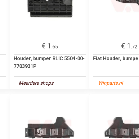
€ 1
€ 1
.65
.72
Houder, bumper BLIC 5504-00-
Fiat Houder, bumpe
7703931P
Meerdere shops
Winparts.nl