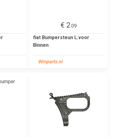
€ 2
.09
er
fiat Bumpersteun L.voor
Binnen
Winparts.nl