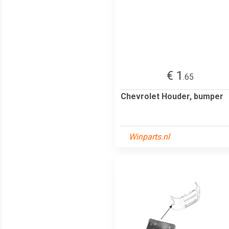
€ 1
.65
Chevrolet Houder, bumper
Winparts.nl