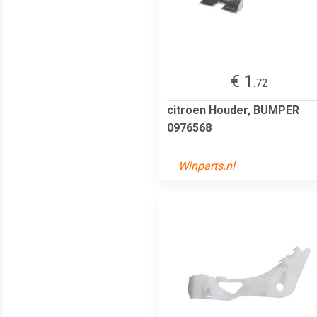
€ 1
.72
citroen Houder, BUMPER
0976568
Winparts.nl