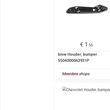
€ 1
.56
bmw Houder, bumper
5504000063931P
Meerdere shops