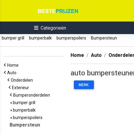
Categorieën
bumper grill
bumperbalk
bumperspoilers
Bumpersteun
Home
Auto
Onderdele
Home
auto bumpersteune
Auto
Onderdelen
MERK:
Exterieur
Bumperonderdelen
bumper grill
bumperbalk
bumperspoilers
Bumpersteun