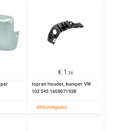
€ 1
.36
mper
topran Houder, bumper VW
102 545 165807193B
Motointegrator