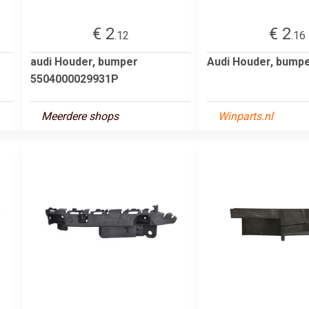
€ 2
€ 2
.12
.16
audi Houder, bumper
Audi Houder, bump
5504000029931P
Meerdere shops
Winparts.nl