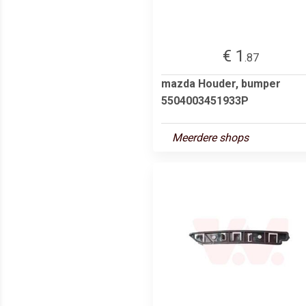
€ 1
.87
mazda Houder, bumper
5504003451933P
Meerdere shops