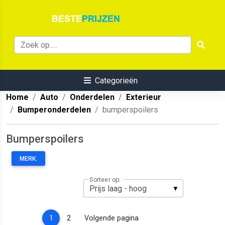
Categorieën
Home
Auto
Onderdelen
Exterieur
Bumperonderdelen
bumperspoilers
Bumperspoilers
MERK:
Sorteer op:
(current)
1
2
Volgende pagina