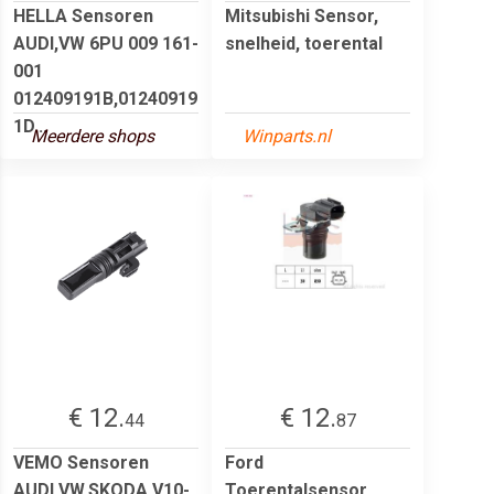
HELLA Sensoren
Mitsubishi Sensor,
AUDI,VW 6PU 009 161-
snelheid, toerental
001
012409191B,01240919
1D...
Meerdere shops
Winparts.nl
€ 12.
€ 12.
44
87
VEMO Sensoren
Ford
AUDI,VW,SKODA V10-
Toerentalsensor,