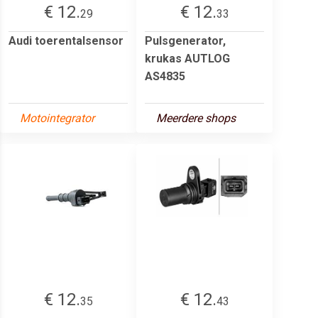
€ 12.
€ 12.
29
33
Audi toerentalsensor
Pulsgenerator,
krukas AUTLOG
AS4835
Motointegrator
Meerdere shops
€ 12.
€ 12.
35
43