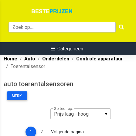
Categorieën
Home
Auto
Onderdelen
Controle apparatuur
Toerentalsensor
auto toerentalsensoren
MERK:
Sorteer op:
(current)
1
2
Volgende pagina