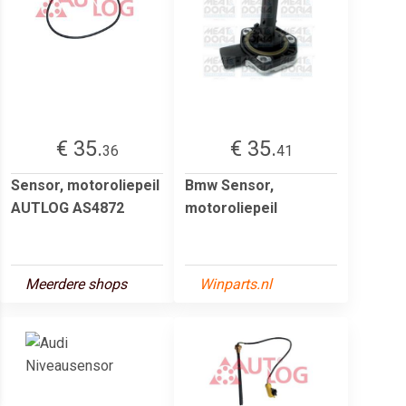
€ 35.
€ 35.
36
41
Sensor, motoroliepeil
Bmw Sensor,
AUTLOG AS4872
motoroliepeil
Meerdere shops
Winparts.nl