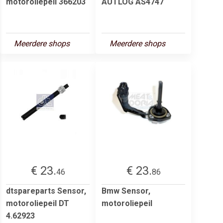
motoroliepeil 366203
AUTLOG AS4747
Meerdere shops
Meerdere shops
€ 23.
€ 23.
46
86
dtspareparts Sensor,
Bmw Sensor,
motoroliepeil DT
motoroliepeil
4.62923