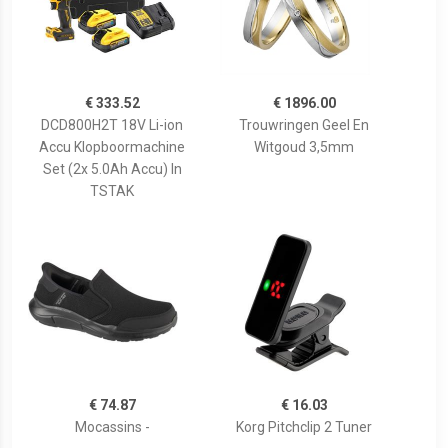
€ 333.52
€ 1896.00
DCD800H2T 18V Li-ion
Trouwringen Geel En
Accu Klopboormachine
Witgoud 3,5mm
Set (2x 5.0Ah Accu) In
TSTAK
€ 74.87
€ 16.03
Mocassins -
Korg Pitchclip 2 Tuner