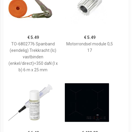
€ 5.49
€ 5.49
TO-6802776 Spanband
Motorrondsel module 0,5
(eendelig) Trekkracht (lc)
17
vastbinden
(enkel/direct)=350 daN (l x
b) 6 m x 25 mm