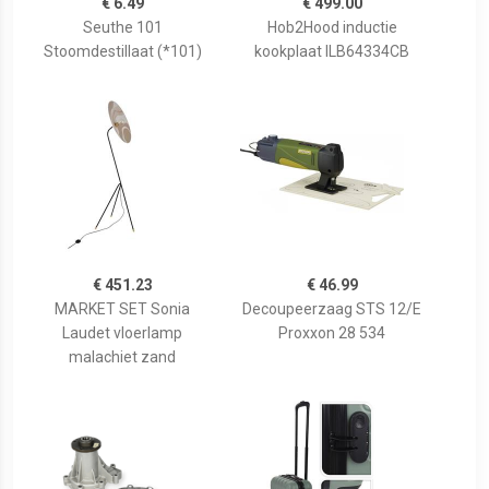
€ 6.49
€ 499.00
Seuthe 101
Hob2Hood inductie
Stoomdestillaat (*101)
kookplaat ILB64334CB
€ 451.23
€ 46.99
MARKET SET Sonia
Decoupeerzaag STS 12/E
Laudet vloerlamp
Proxxon 28 534
malachiet zand