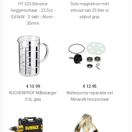
HT 525 Benzine
Solo magnetron met
heggenschaar - 22,5cc -
inhoud van 25 liter in
0,65kW - 2-takt - 46cm -
stijlvol grijs
35mm
€ 13.99
€ 12.95
KÜCHENPROF Målebæger
Waterpomp reparatie set
0.5L glas
Minarelli Horizontaal