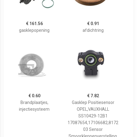
€ 161.56
€ 0.91
gasklepopening
afdichtring
€ 0.60
€ 7.82
Brandplaatjes,
Gasklep Positiesensor
injectiesysteem
OPEL,VAUXHALL
SS10429-12B1
17087654,17106682,8172
03 Sensor
Smoorkleppenverstelling,