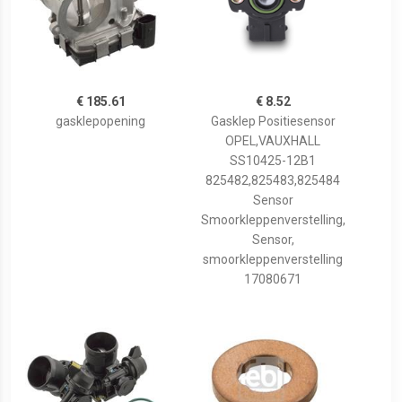
€ 185.61
€ 8.52
gasklepopening
Gasklep Positiesensor
OPEL,VAUXHALL
SS10425-12B1
825482,825483,825484
Sensor
Smoorkleppenverstelling,
Sensor,
smoorkleppenverstelling
17080671