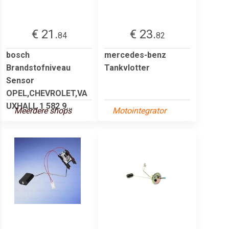
€ 21.
€ 23.
84
82
bosch
mercedes-benz
Brandstofniveau
Tankvlotter
Sensor
OPEL,CHEVROLET,VA
UXHALL 1 582 9...
Meerdere shops
Motointegrator