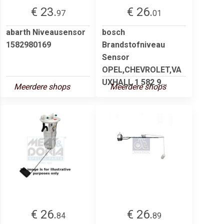
€ 23.
€ 26.
97
01
abarth Niveausensor
bosch
1582980169
Brandstofniveau
Sensor
OPEL,CHEVROLET,VA
UXHALL 1 582 9...
Meerdere shops
Meerdere shops
€ 26.
€ 26.
84
89