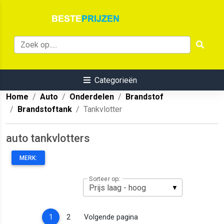
Categorieën
Home
Auto
Onderdelen
Brandstof
Brandstoftank
Tankvlotter
auto tankvlotters
MERK:
Sorteer op:
(current)
1
2
Volgende pagina