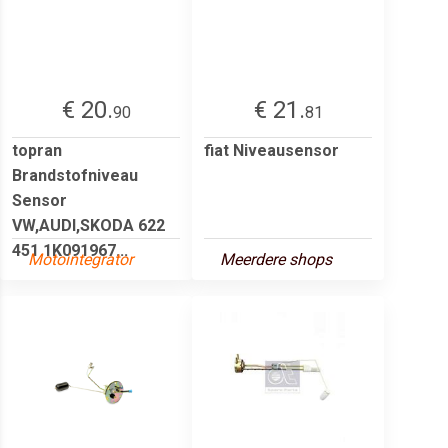
€ 20.
€ 21.
90
81
topran
fiat Niveausensor
Brandstofniveau
Sensor
VW,AUDI,SKODA 622
451 1K091967...
Motointegrator
Meerdere shops