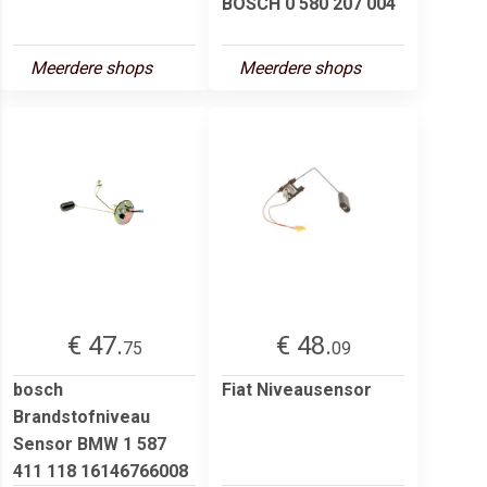
BOSCH 0 580 207 004
Meerdere shops
Meerdere shops
€ 47.
€ 48.
75
09
bosch
Fiat Niveausensor
Brandstofniveau
Sensor BMW 1 587
411 118 16146766008