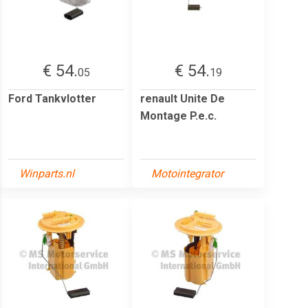
€ 54.
€ 54.
05
19
Ford Tankvlotter
renault Unite De
Montage P.e.c.
Winparts.nl
Motointegrator