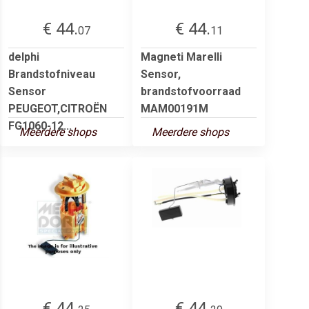
€ 44.
€ 44.
07
11
delphi
Magneti Marelli
Brandstofniveau
Sensor,
Sensor
brandstofvoorraad
PEUGEOT,CITROËN
MAM00191M
FG1060-12...
Meerdere shops
Meerdere shops
€ 44.
€ 44.