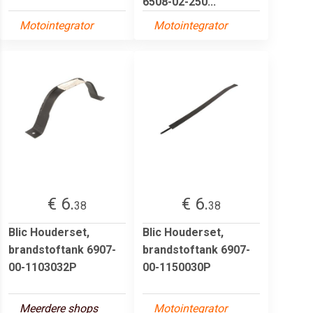
6508-02-250...
Motointegrator
Motointegrator
€ 6.
€ 6.
38
38
Blic Houderset,
Blic Houderset,
brandstoftank 6907-
brandstoftank 6907-
00-1103032P
00-1150030P
Meerdere shops
Motointegrator