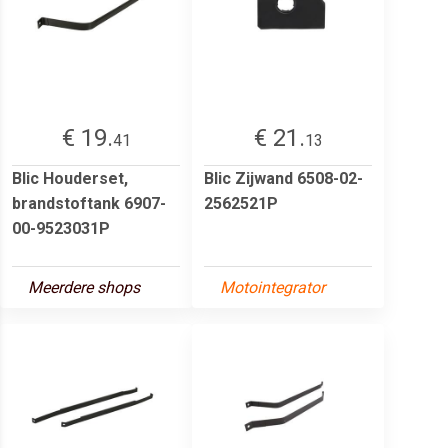
€ 19.
€ 21.
41
13
Blic Houderset,
Blic Zijwand 6508-02-
brandstoftank 6907-
2562521P
00-9523031P
Meerdere shops
Motointegrator