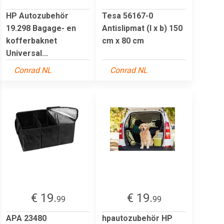
HP Autozubehör
Tesa 56167-0
19.298 Bagage- en
Antislipmat (l x b) 150
kofferbaknet
cm x 80 cm
Universal...
Conrad NL
Conrad NL
€ 19.
€ 19.
99
99
APA 23480
hpautozubehör HP