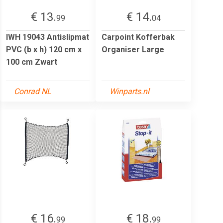
€ 13.
€ 14.
99
04
IWH 19043 Antislipmat
Carpoint Kofferbak
PVC (b x h) 120 cm x
Organiser Large
100 cm Zwart
Conrad NL
Winparts.nl
€ 16.
€ 18.
99
99