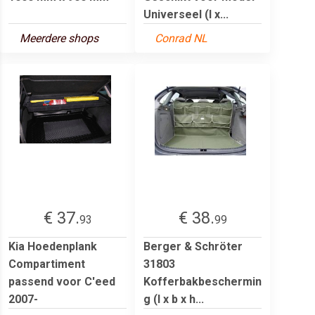
Universeel (l x...
Meerdere shops
Conrad NL
€ 37.
€ 38.
93
99
Kia Hoedenplank
Berger & Schröter
Compartiment
31803
passend voor C'eed
Kofferbakbeschermin
2007-
g (l x b x h...