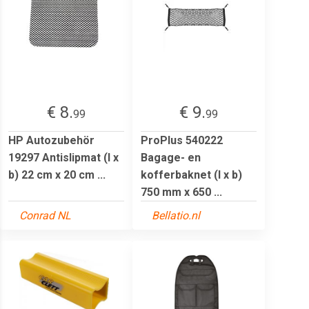
€ 8.
€ 9.
99
99
HP Autozubehör
ProPlus 540222
19297 Antislipmat (l x
Bagage- en
b) 22 cm x 20 cm ...
kofferbaknet (l x b)
750 mm x 650 ...
Conrad NL
Bellatio.nl