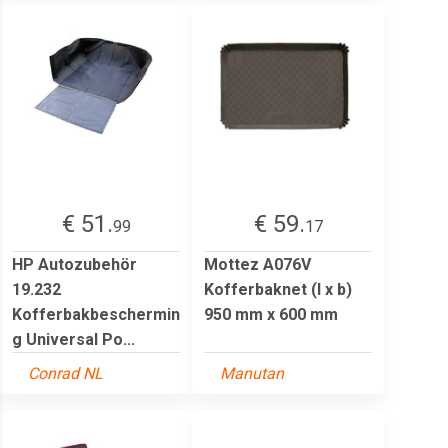
€ 51.
€ 59.
99
17
HP Autozubehör
Mottez A076V
19.232
Kofferbaknet (l x b)
Kofferbakbeschermin
950 mm x 600 mm
g Universal Po...
Conrad NL
Manutan