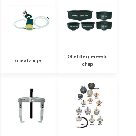
Oliefiltergereeds
olieafzuiger
chap