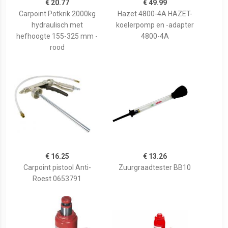
€ 20.77
€ 49.99
Carpoint Potkrik 2000kg
Hazet 4800-4A HAZET-
hydraulisch met
koelerpomp en -adapter
hefhoogte 155-325 mm -
4800-4A
rood
€ 16.25
€ 13.26
Carpoint pistool Anti-
Zuurgraadtester BB10
Roest 0653791