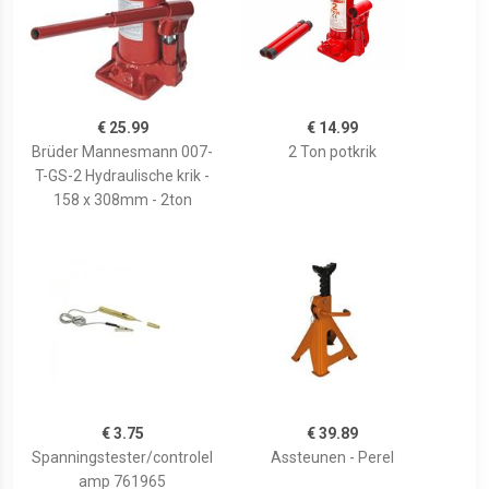
€ 25.99
€ 14.99
Brüder Mannesmann 007-
2 Ton potkrik
T-GS-2 Hydraulische krik -
158 x 308mm - 2ton
€ 3.75
€ 39.89
Spanningstester/controlel
Assteunen - Perel
amp 761965