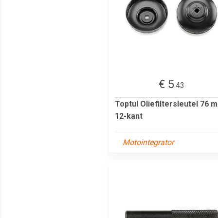
€ 5
.43
Toptul Oliefiltersleutel 76 
12-kant
Motointegrator