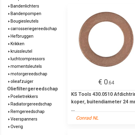
Bandenlichters
Bandenpompen
Bougiesleutels
carrosseriegereedschap
Hefbruggen
Krikken
kruissleutel
luchtcompressors
momentsleutels
motorgereedschap
€ 0
olieafzuiger
.64
Oliefiltergereedschap
KS Tools 430.0510 Afdichtri
Poelietrekkers
koper, buitendiameter 24 m
Radiatorgereedschap
...
Remgereedschap
Conrad NL
Veerspanners
Overig