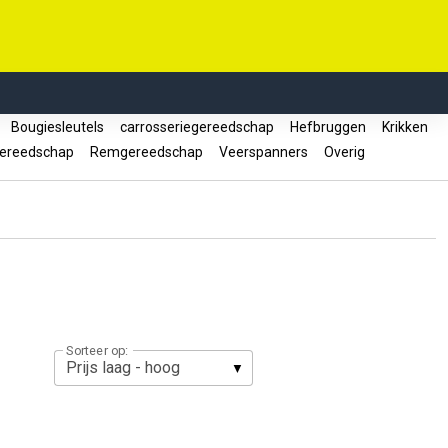
n
Bougiesleutels
carrosseriegereedschap
Hefbruggen
Krikken
gereedschap
Remgereedschap
Veerspanners
Overig
Sorteer op: