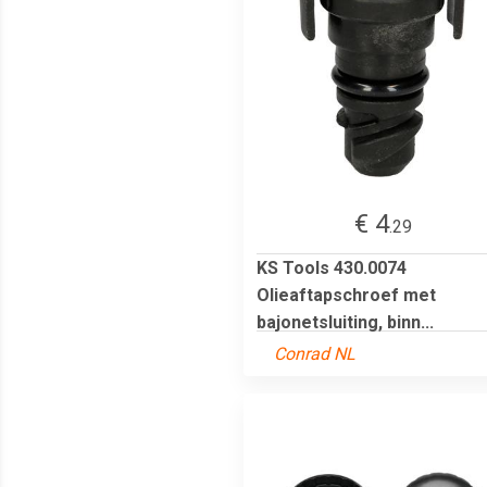
€ 4
.29
KS Tools 430.0074
Olieaftapschroef met
bajonetsluiting, binn...
Conrad NL