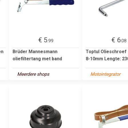
€ 5
€ 6
.99
.08
en
Brüder Mannesmann
Toptul Olieschroef 
oliefiltertang met band
8-10mm Lengte: 2
Meerdere shops
Motointegrator