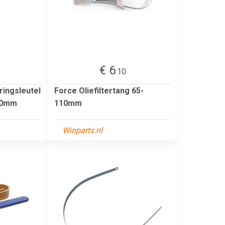
€ 6
.10
ringsleutel
Force Oliefiltertang 65-
30mm
110mm
Winparts.nl