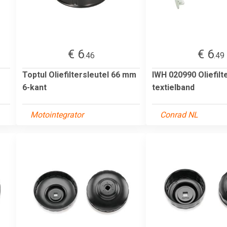
€ 6
€ 6
.46
.49
Toptul Oliefiltersleutel 66 mm
IWH 020990 Oliefilt
6-kant
textielband
Motointegrator
Conrad NL