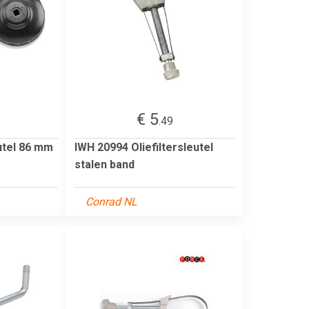
€ 5
.49
eutel 86 mm
IWH 20994 Oliefiltersleutel
stalen band
Conrad NL