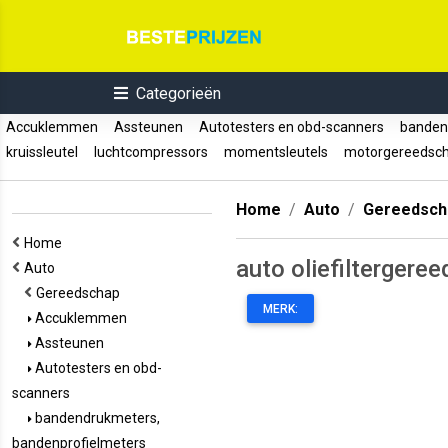
Categorieën
Accuklemmen
Assteunen
Autotesters en obd-scanners
bandend
kruissleutel
luchtcompressors
momentsleutels
motorgereedsc
Home
Auto
Gereedsch
Home
auto oliefiltergere
Auto
Gereedschap
MERK:
Accuklemmen
Assteunen
Autotesters en obd-
scanners
bandendrukmeters,
bandenprofielmeters