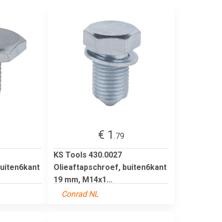
€ 1
.79
KS Tools 430.0027
buiten6kant
Olieaftapschroef, buiten6kant
19 mm, M14x1...
Conrad NL