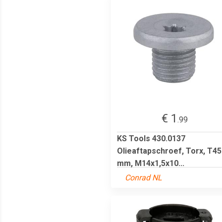
€ 1
.99
KS Tools 430.0137
Olieaftapschroef, Torx, T45
mm, M14x1,5x10...
Conrad NL