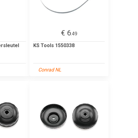
€ 6
.49
ersleutel
KS Tools 1550338
Conrad NL