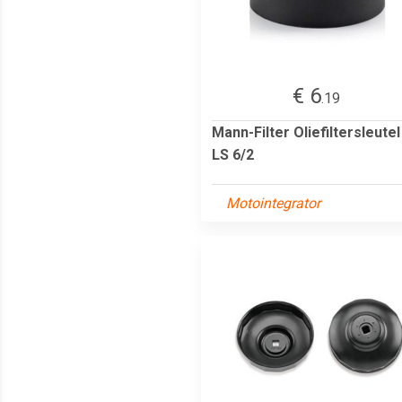
€ 6
.19
Mann-Filter Oliefiltersleutel
LS 6/2
Motointegrator