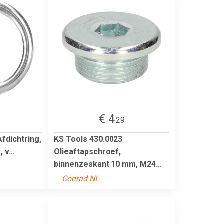
€ 4
.29
fdichtring,
KS Tools 430.0023
 v...
Olieaftapschroef,
binnenzeskant 10 mm, M24...
Conrad NL