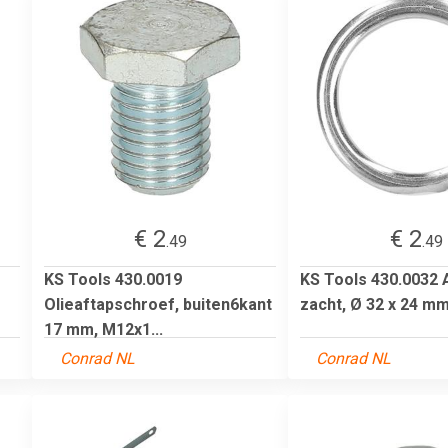
€ 2
€ 2
.49
.49
KS Tools 430.0019
KS Tools 430.0032 A
Olieaftapschroef, buiten6kant
zacht, Ø 32 x 24 mm,
17 mm, M12x1...
Conrad NL
Conrad NL