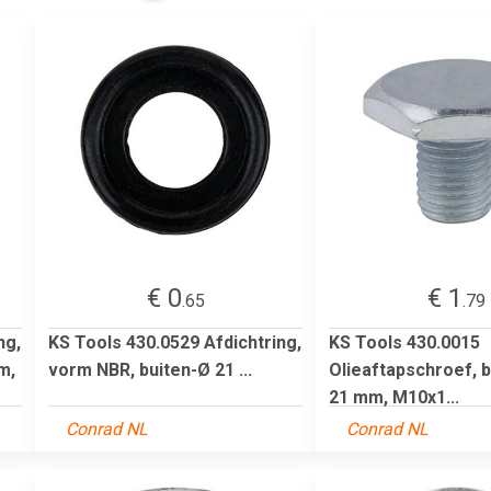
€ 0
€ 1
.65
.79
ng,
KS Tools 430.0529 Afdichtring,
KS Tools 430.0015
m,
vorm NBR, buiten-Ø 21 ...
Olieaftapschroef, 
21 mm, M10x1...
Conrad NL
Conrad NL