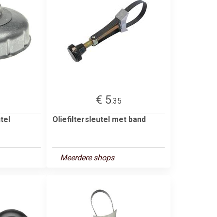
€ 5
.35
tel
Oliefiltersleutel met band
Meerdere shops