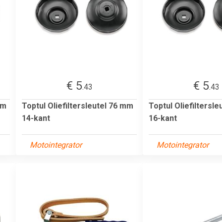
€ 5
€ 5
.43
.43
mm
Toptul Oliefiltersleutel 76 mm
Toptul Oliefiltersl
14-kant
16-kant
Motointegrator
Motointegrator