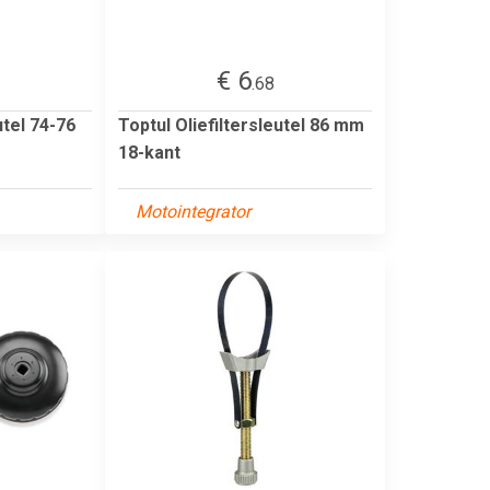
€ 6
.68
utel 74-76
Toptul Oliefiltersleutel 86 mm
18-kant
Motointegrator