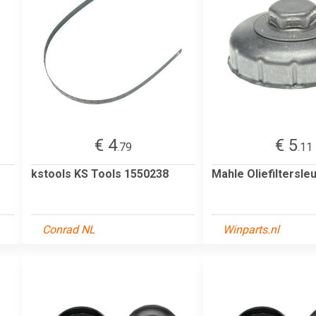
€ 4
€ 5
.79
.11
kstools KS Tools 1550238
Mahle Oliefiltersleu
Conrad NL
Winparts.nl