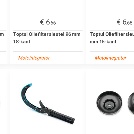
€ 6
€ 6
.66
.68
mm
Toptul Oliefiltersleutel 96 mm
Toptul Oliefiltersle
18-kant
mm 15-kant
Motointegrator
Motointegrator