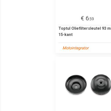
€ 6
.59
Toptul Oliefiltersleutel 93 
15-kant
Motointegrator