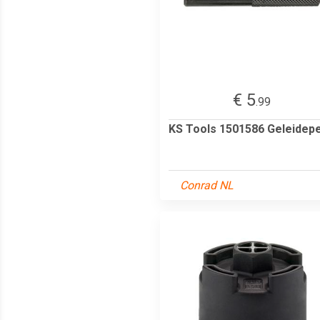
€ 5
.99
KS Tools 1501586 Geleidep
Conrad NL