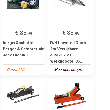
€ 85.
€ 85.
99
99
berger&schröter
IWH Lowered Down
Berger & Schröter Air
2to Verrijdbare
Jack Luchtku...
autokrik 2 t
Werkhoogte: 85...
Conrad NL
Meerdere shops