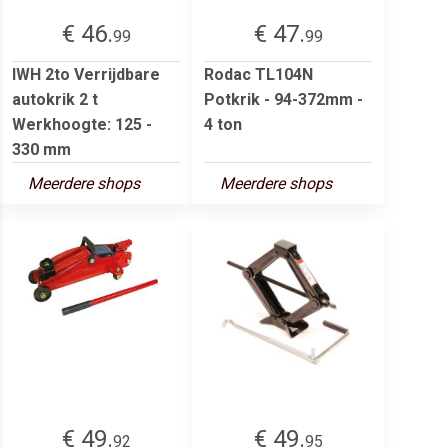
€ 46.
€ 47.
99
99
IWH 2to Verrijdbare
Rodac TL104N
autokrik 2 t
Potkrik - 94-372mm -
Werkhoogte: 125 -
4 ton
330 mm
Meerdere shops
Meerdere shops
€ 49.
€ 49.
92
95