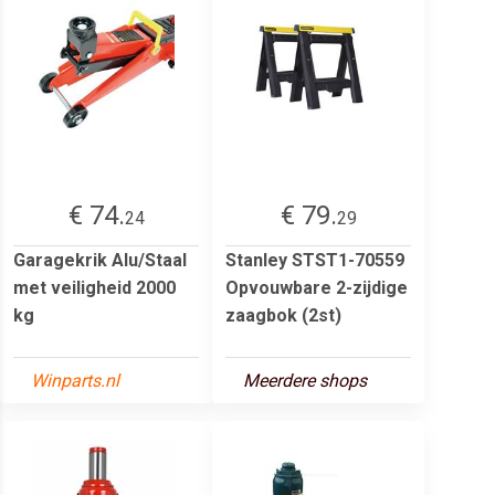
€ 74.
€ 79.
24
29
Garagekrik Alu/Staal
Stanley STST1-70559
met veiligheid 2000
Opvouwbare 2-zijdige
kg
zaagbok (2st)
Winparts.nl
Meerdere shops