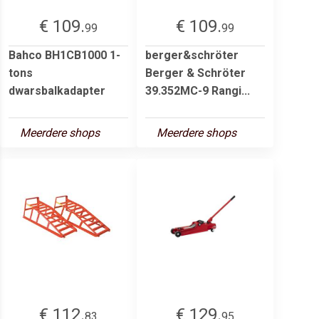
€ 109.
€ 109.
99
99
Bahco BH1CB1000 1-
berger&schröter
tons
Berger & Schröter
dwarsbalkadapter
39.352MC-9 Rangi...
Meerdere shops
Meerdere shops
€ 112.
€ 129.
83
95