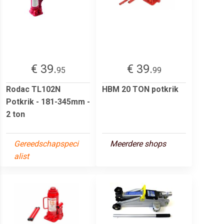
€ 39.
€ 39.
95
99
Rodac TL102N
HBM 20 TON potkrik
Potkrik - 181-345mm -
2 ton
Gereedschapspeci
Meerdere shops
alist